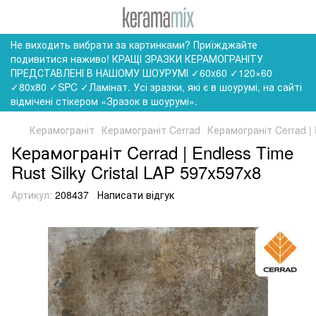
Не виходить вибрати за картинками? Приїжджайте
подивитися наживо! КРАЩІ ЗРАЗКИ КЕРАМОГРАНІТУ
ПРЕДСТАВЛЕНІ В НАШОМУ ШОУРУМІ ✓60x60 ✓120×60
✓80x80 ✓SPC ✓Ламінат. Усі зразки, які є в шоурумі, на сайті
відмічені стікером «Зразок в шоурумі».
Керамограніт
Керамограніт Cerrad
Керамограніт Cerrad | 
Керамограніт Cerrad | Endless Time
Rust Silky Cristal LAP 597x597x8
Артикул:
208437
Написати відгук