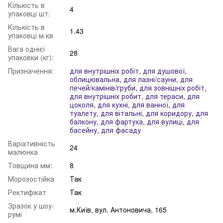
Кількість в
4
упаковці шт:
Кількість в
1.43
упаковці м.кв
Вага однієї
28
упаковки (кг):
Призначення:
для внутрішніх робіт
,
для душової
,
облицювальна
,
для лазні/сауни
,
для
печей/камінів/груби
,
для зовнішніх робіт
,
для внутрішніх робит
,
для тераси
,
для
цоколя
,
для кухні
,
для ванної
,
для
туалету
,
для вітальні
,
для коридору
,
для
балкону
,
для фартуха
,
для вулиці
,
для
басейну
,
для фасаду
Варіативність
24
малюнка
Товщина мм:
8
Морозостійка
Так
Ректифікат
Так
Зразок у шоу-
м.Київ, вул. Антоновича, 165
румі