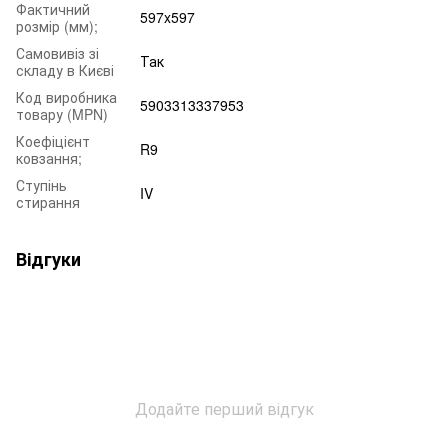
Фактичний
597x597
розмір (мм);
Самовивіз зі
Так
складу в Києві
Код виробника
5903313337953
товару (MPN)
Коефіцієнт
R9
ковзання;
Ступінь
IV
стирання
Відгуки
Додайте перший відгук