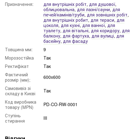
Призначення:
для внутрішніх робіт
,
для душової
,
облицювальна
,
для лазні/сауни
,
для
печей/камінів/груби
,
для зовнішніх робіт
,
для внутрішніх робит
,
для тераси
,
для
цоколя
,
для кухні
,
для ванної
,
для
туалету
,
для вітальні
,
для коридору
,
для
балкону
,
для фартуха
,
для вулиці
,
для
басейну
,
для фасаду
Товщина мм:
9
Морозостійка
Так
Ректифікат
Так
Фактичний
600x600
розмір (мм);
Самовивіз зі
Так
складу в Києві
Код виробника
PD-CO-RW-0001
товару (MPN)
Ступінь
III
стирання
Відгуки