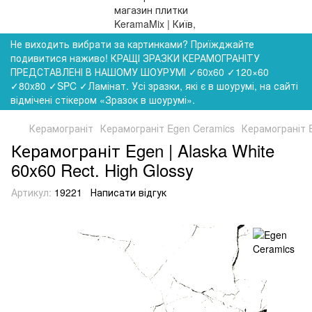
Не виходить вибрати за картинками? Приїжджайте
подивитися наживо! КРАЩІ ЗРАЗКИ КЕРАМОГРАНІТУ
ПРЕДСТАВЛЕНІ В НАШОМУ ШОУРУМІ ✓60x60 ✓120×60
✓80x80 ✓SPC ✓Ламінат. Усі зразки, які є в шоурумі, на сайті
відмічені стікером «Зразок в шоурумі».
Керамограніт
Керамограніт Egen Ceramics
Керамограніт E
Керамограніт Egen | Alaska White
60x60 Rect. High Glossy
Артикул:
19221
Написати відгук