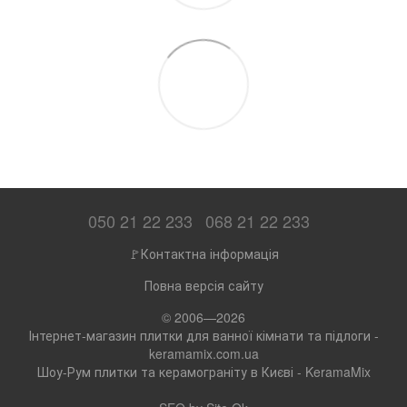
050 21 22 233
068 21 22 233
🚩Контактна інформація
Повна версія сайту
© 2006—2026
Інтернет-магазин плитки для ванної кімнати та підлоги -
keramamix.com.ua
Шоу-Рум плитки та керамограніту в Києві - KeramaMix