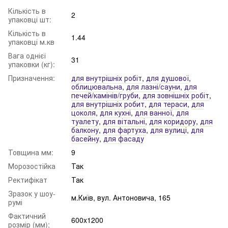
Кількість в
2
упаковці шт:
Кількість в
1.44
упаковці м.кв
Вага однієї
31
упаковки (кг):
Призначення:
для внутрішніх робіт
,
для душової
,
облицювальна
,
для лазні/сауни
,
для
печей/камінів/груби
,
для зовнішніх робіт
,
для внутрішніх робит
,
для тераси
,
для
цоколя
,
для кухні
,
для ванної
,
для
туалету
,
для вітальні
,
для коридору
,
для
балкону
,
для фартуха
,
для вулиці
,
для
басейну
,
для фасаду
Товщина мм:
9
Морозостійка
Так
Ректифікат
Так
Зразок у шоу-
м.Київ, вул. Антоновича, 165
румі
Фактичний
600x1200
розмір (мм);