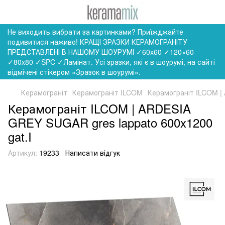
Не виходить вибрати за картинками? Приїжджайте
подивитися наживо! КРАЩІ ЗРАЗКИ КЕРАМОГРАНІТУ
ПРЕДСТАВЛЕНІ В НАШОМУ ШОУРУМІ ✓60x60 ✓120×60
✓80x80 ✓SPC ✓Ламінат. Усі зразки, які є в шоурумі, на сайті
відмічені стікером «Зразок в шоурумі».
Керамограніт
Керамограніт ILCOM
Керамограніт ILCOM | 
Керамограніт ILCOM | ARDESIA
GREY SUGAR gres lappato 600x1200
gat.I
Артикул:
19233
Написати відгук