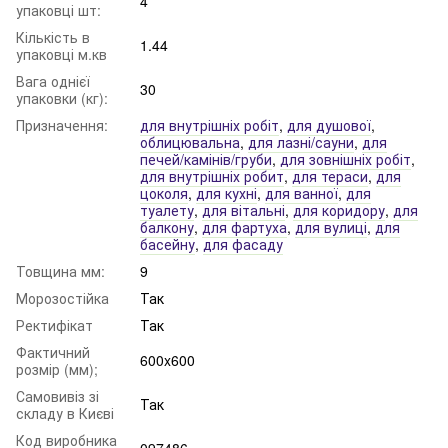
4
упаковці шт:
Кількість в
1.44
упаковці м.кв
Вага однієї
30
упаковки (кг):
Призначення:
для внутрішніх робіт
,
для душової
,
облицювальна
,
для лазні/сауни
,
для
печей/камінів/груби
,
для зовнішніх робіт
,
для внутрішніх робит
,
для тераси
,
для
цоколя
,
для кухні
,
для ванної
,
для
туалету
,
для вітальні
,
для коридору
,
для
балкону
,
для фартуха
,
для вулиці
,
для
басейну
,
для фасаду
Товщина мм:
9
Морозостійка
Так
Ректифікат
Так
Фактичний
600x600
розмір (мм);
Самовивіз зі
Так
складу в Києві
Код виробника
097486