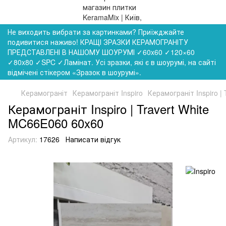
Не виходить вибрати за картинками? Приїжджайте
подивитися наживо! КРАЩІ ЗРАЗКИ КЕРАМОГРАНІТУ
ПРЕДСТАВЛЕНІ В НАШОМУ ШОУРУМІ ✓60x60 ✓120×60
✓80x80 ✓SPC ✓Ламінат. Усі зразки, які є в шоурумі, на сайті
відмічені стікером «Зразок в шоурумі».
Керамограніт
Керамограніт Inspiro
Керамограніт Inspiro |
Керамограніт Inspiro | Travert White
MC66E060 60x60
Артикул:
17626
Написати відгук