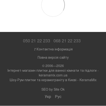
050 21 22 233
068 21 22 233
🚩Контактна інформація
Повна версія сайту
© 2006—2026
Інтернет-магазин плитки для ванної кімнати та підлоги -
keramamix.com.ua
Шоу-Рум плитки та керамограніту в Києві - KeramaMix
SEO by
Site Ok
Укр
Рус