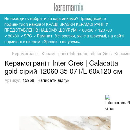
Не виходить вибрати за картинками? Приїжджайте
подивитися наживо! КРАЩІ ЗРАЗКИ КЕРАМОГРАНІТУ
ПРЕДСТАВЛЕНІ В НАШОМУ ШОУРУМІ ✓60x60 ✓120×60
✓80x80 ✓SPC ✓Ламінат. Усі зразки, які є в шоурумі, на сайті
відмічені стікером «Зразок в шоурумі».
Керамограніт
Керамограніт Intercerama/Inter Gres
Керамог
Керамограніт Inter Gres | Calacatta
gold сірий 12060 35 071/L 60x120 см
Артикул:
15959
Написати відгук