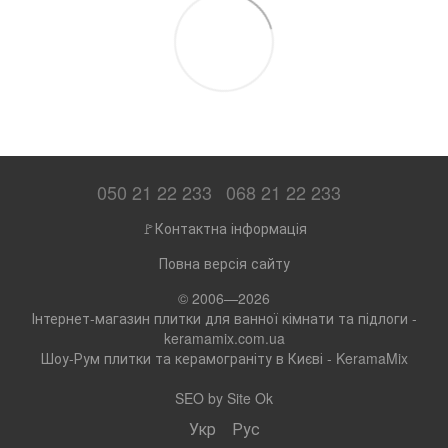
050 21 22 233
068 21 22 233
🚩Контактна інформація
Повна версія сайту
© 2006—2026
Інтернет-магазин плитки для ванної кімнати та підлоги -
keramamix.com.ua
Шоу-Рум плитки та керамограніту в Києві - KeramaMix
SEO by
Site Ok
Укр
Рус