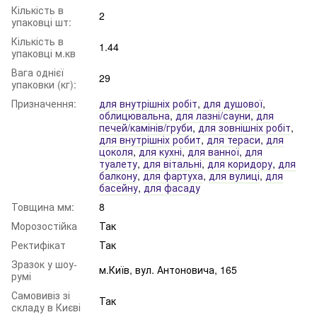
Кількість в
2
упаковці шт:
Кількість в
1.44
упаковці м.кв
Вага однієї
29
упаковки (кг):
Призначення:
для внутрішніх робіт
,
для душової
,
облицювальна
,
для лазні/сауни
,
для
печей/камінів/груби
,
для зовнішніх робіт
,
для внутрішніх робит
,
для тераси
,
для
цоколя
,
для кухні
,
для ванної
,
для
туалету
,
для вітальні
,
для коридору
,
для
балкону
,
для фартуха
,
для вулиці
,
для
басейну
,
для фасаду
Товщина мм:
8
Морозостійка
Так
Ректифікат
Так
Зразок у шоу-
м.Київ, вул. Антоновича, 165
румі
Самовивіз зі
Так
складу в Києві