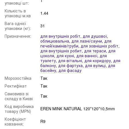
1
упаковці шт:
Кількість в
1.44
упаковці м.кв
Вага однієї
31
упаковки (кг):
Призначення:
для внутрішніх робіт
,
для душової
,
облицювальна
,
для лазні/сауни
,
для
печей/камінів/груби
,
для зовнішніх робіт
,
для внутрішніх робит
,
для тераси
,
для
цоколя
,
для кухні
,
для ванної
,
для
туалету
,
для вітальні
,
для коридору
,
для
балкону
,
для фартуха
,
для вулиці
,
для
басейну
,
для фасаду
Морозостійка
Так
Ректифікат
Так
Самовивіз зі
Так
складу в Києві
Код виробника
EREN МINК NATURAL 120*120*10,5mm
товару (MPN)
Коефіцієнт
R9
ковзання;