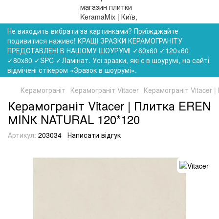
Не виходить вибрати за картинками? Приїжджайте
подивитися наживо! КРАЩІ ЗРАЗКИ КЕРАМОГРАНІТУ
ПРЕДСТАВЛЕНІ В НАШОМУ ШОУРУМІ ✓60x60 ✓120×60
✓80x80 ✓SPC ✓Ламінат. Усі зразки, які є в шоурумі, на сайті
відмічені стікером «Зразок в шоурумі».
Керамограніт
Керамограніт Vitacer
Керамограніт Vitacer
Керамограніт Vitacer | Плитка EREN
МINК NATURAL 120*120
Артикул:
203034
Написати відгук