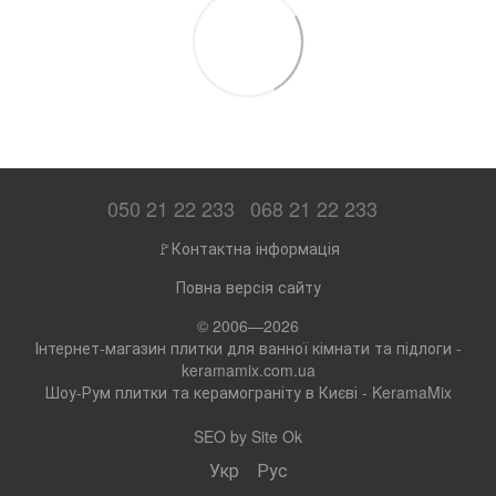
050 21 22 233
068 21 22 233
🚩Контактна інформація
Повна версія сайту
© 2006—2026
Інтернет-магазин плитки для ванної кімнати та підлоги -
keramamix.com.ua
Шоу-Рум плитки та керамограніту в Києві - KeramaMix
SEO by
Site Ok
Укр
Рус