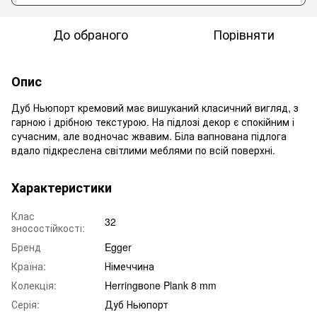
До обраного
Порівняти
Опис
Дуб Ньюпорт кремовий має вишуканий класичний вигляд, з
гарною і дрібною текстурою. На підлозі декор є спокійним і
сучасним, але водночас жвавим. Біла вапнована підлога
вдало підкреслена світлими меблями по всій поверхні.
Характеристики
Клас
32
зносостійкості:
Бренд
Egger
Країна:
Німеччина
Колекція:
Herringвone Plank 8 mm
Серія:
Дуб Ньюпорт