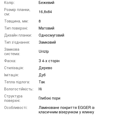
Колір:
Бежевий
Розмір планки,
16,8x84
см:
Товщина, мм:
8
Тип поверхні:
Матовий
Дизайн планки:
Односмуговий
Тип з'єднання:
Замковий
Замкова
Unizip
система:
Фаска:
З 4-х сторін
Стилізація:
Дерево
Імітація:
Дуб
Тепла підлога:
Так
Вологостійкість:
Ні
Структура
Глибокі пори
поверхні:
Особливості:
Ламіноване покриття EGGER із
класичним візерунком у ялинку