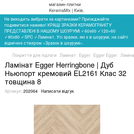
Не виходить вибрати за картинками? Приїжджайте
подивитися наживо! КРАЩІ ЗРАЗКИ КЕРАМОГРАНІТУ
ПРЕДСТАВЛЕНІ В НАШОМУ ШОУРУМІ ✓60x60 ✓120×60
✓80x80 ✓SPC ✓Ламінат. Усі зразки, які є в шоурумі, на сайті
відмічені стікером «Зразок в шоурумі».
Покриття для підлоги
Ламінат
Egger
Egger Egger
Ламіна
Ламінат Egger Herringbone | Дуб
Ньюпорт кремовий EL2161 Клас 32
товщина 8
Артикул:
202064
Написати відгук