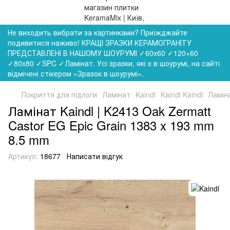
Не виходить вибрати за картинками? Приїжджайте
подивитися наживо! КРАЩІ ЗРАЗКИ КЕРАМОГРАНІТУ
ПРЕДСТАВЛЕНІ В НАШОМУ ШОУРУМІ ✓60x60 ✓120×60
✓80x80 ✓SPC ✓Ламінат. Усі зразки, які є в шоурумі, на сайті
відмічені стікером «Зразок в шоурумі».
Покриття для підлоги
Ламінат
Kaindl
Kaindl Kaindl
Ламіна
Ламінат Kaindl | K2413 Oak Zermatt
Castor EG Epic Grain 1383 x 193 mm
8.5 mm
Артикул:
18677
Написати відгук