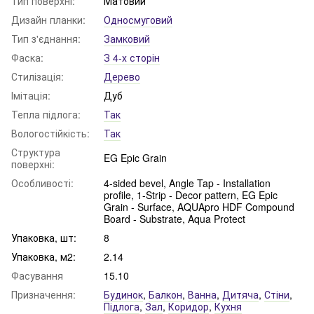
Тип поверхні:
Матовий
Дизайн планки:
Односмуговий
Тип з'єднання:
Замковий
Фаска:
З 4-х сторін
Стилізація:
Дерево
Імітація:
Дуб
Тепла підлога:
Так
Вологостійкість:
Так
Структура
EG Epic Grain
поверхні:
Особливості:
4-sided bevel, Angle Tap - Installation
profile, 1-Strip - Decor pattern, EG Epic
Grain - Surface, AQUApro HDF Compound
Board - Substrate, Aqua Protect
Упаковка, шт:
8
Упаковка, м2:
2.14
Фасування
15.10
Призначення:
Будинок
,
Балкон
,
Ванна
,
Дитяча
,
Стіни
,
Підлога
,
Зал
,
Коридор
,
Кухня