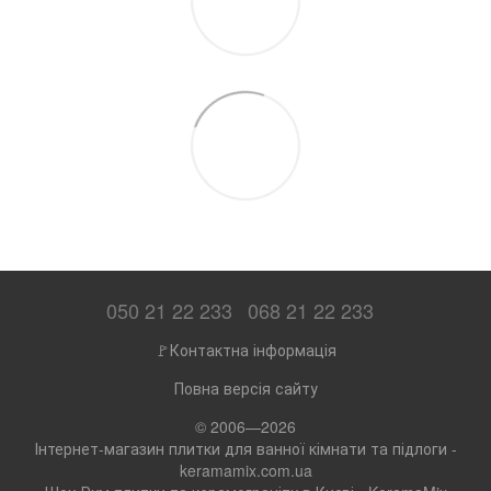
050 21 22 233
068 21 22 233
🚩Контактна інформація
Повна версія сайту
© 2006—2026
Інтернет-магазин плитки для ванної кімнати та підлоги -
keramamix.com.ua