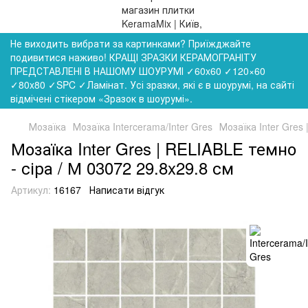
Не виходить вибрати за картинками? Приїжджайте
подивитися наживо! КРАЩІ ЗРАЗКИ КЕРАМОГРАНІТУ
ПРЕДСТАВЛЕНІ В НАШОМУ ШОУРУМІ ✓60x60 ✓120×60
✓80x80 ✓SPC ✓Ламінат. Усі зразки, які є в шоурумі, на сайті
відмічені стікером «Зразок в шоурумі».
Мозаїка
Мозаїка Intercerama/Inter Gres
Мозаїка Inter Gres
Мозаїка Inter Gres | RELIABLE темно
- сіра / М 03072 29.8x29.8 см
Артикул:
16167
Написати відгук