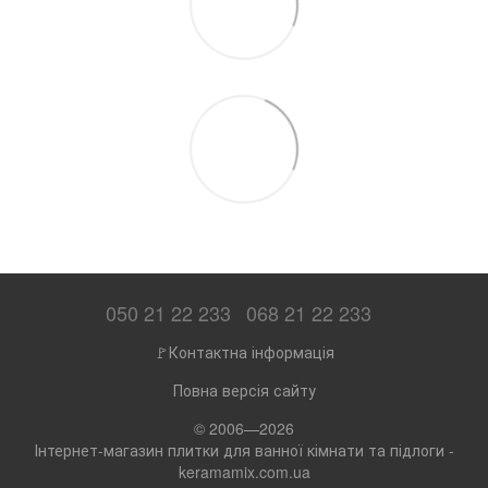
050 21 22 233
068 21 22 233
🚩Контактна інформація
Повна версія сайту
© 2006—2026
Інтернет-магазин плитки для ванної кімнати та підлоги -
keramamix.com.ua