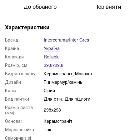
До обраного
Порівняти
Характеристики
Бренд
Intercerama/Inter Gres
Країна
Україна
Колекція
Reliable
Розмір, см
29,8х29,8
Вид матеріалу
Керамограніт, Мозаїка
Дизайн
Під мармур/камінь
Колір
Сірий
Вид плитки
Для стін, Для підлоги
Розмір листа
298х298
(мм):
Основа:
Керамограніт
Морозостійка
Так
Самовивіз зі