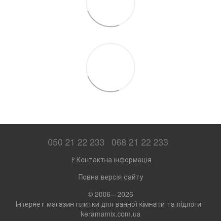
050 21 22 233
068 21 22 233
🚩Контактна інформація
Повна версія сайту
© 2006—2026
Інтернет-магазин плитки для ванної кімнати та підлоги -
keramamix.com.ua