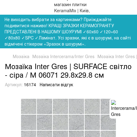
Не виходить вибрати за картинками? Приїжджайте
подивитися наживо! КРАЩІ ЗРАЗКИ КЕРАМОГРАНІТУ
ПРЕДСТАВЛЕНІ В НАШОМУ ШОУРУМІ ✓60x60 ✓120×60
✓80x80 ✓SPC ✓Ламінат. Усі зразки, які є в шоурумі, на сайті
відмічені стікером «Зразок в шоурумі».
Мозаїка
Мозаїка Intercerama/Inter Gres
Мозаїка Inter Gres
Мозаїка Inter Gres | SURFACE світло
- сіра / М 06071 29.8x29.8 см
Артикул:
16174
Написати відгук