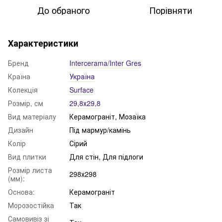
До обраного
Порівняти
Характеристики
Бренд
Intercerama/Inter Gres
Країна
Україна
Колекція
Surface
Розмір, см
29,8х29,8
Вид матеріалу
Керамограніт, Мозаїка
Дизайн
Під мармур/камінь
Колір
Сірий
Вид плитки
Для стін, Для підлоги
Розмір листа
298х298
(мм):
Основа:
Керамограніт
Морозостійка
Так
Самовивіз зі