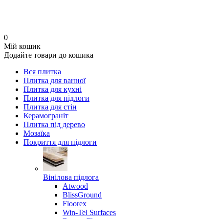
0
Мій кошик
Додайте товари до кошика
Вся плитка
Плитка для ванної
Плитка для кухні
Плитка для підлоги
Плитка для стін
Керамограніт
Плитка під дерево
Мозаїка
Покриття для підлоги
Вінілова підлога
Atwood
BlissGround
Floorex
Win-Tel Surfaces