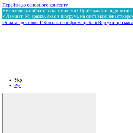
Перейти до основного контенту
Не виходить вибрати за картинками? Приїжджайте поди
✓Ламінат. Усі зразки, які є в шоурумі, на сайті відмічені стікер
Оплата і доставка
🚩Контактна інформація
Блог
Відгуки про маг
Укр
Рус