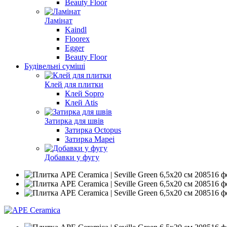
Beauty Floor
Ламінат
Kaindl
Floorex
Egger
Beauty Floor
Будівельні суміші
Клей для плитки
Клей Sopro
Клей Atis
Затирка для швів
Затирка Octopus
Затирка Mapei
Добавки у фугу