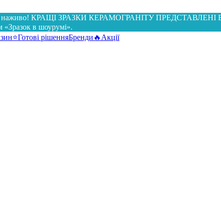
витися наживо! КРАЩІ ЗРАЗКИ КЕРАМОГРАНІТУ ПРЕДСТАВЛЕ
ом «Зразок в шоурумі».
азин
⭐Готові рішення
Бренди
🔥Акції