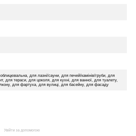
 облицювальна, для лазні/сауни, для печей/камінів/груби, для
ит, для тераси, для цоколя, для кухні, для ванної, для туалету,
алкону, для фартуха, для вулиці, для басейну, для фасаду
Увійти за допомогою