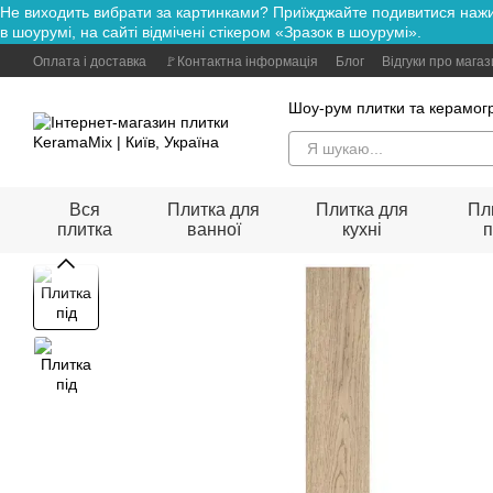
Не виходить вибрати за картинками? Приїжджайте подивитися н
Перейти до основного контенту
в шоурумі, на сайті відмічені стікером «Зразок в шоурумі».
Оплата і доставка
🚩Контактна інформація
Блог
Відгуки про мага
Шоу-рум плитки та керамогр
Вся
Плитка для
Плитка для
Пл
плитка
ванної
кухні
п