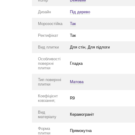
Колір
Бежевий
Дизайн
Під дерево
Морозостійка
Так
Ректифікат
Так
Вид плитки
Для стін, Для підлоги
Особливості
поверхні
Гладка
плитки
Тип поверхні
Матова
плитки
Коефіцієнт
R9
ковзання;
Вид
Керамограніт
матеріалу
Форма
Прямокутна
плитки