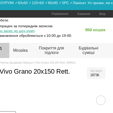
РУМІ ✓60x60 ✓120×60 ✓80x80 ✓SPC ✓Ламінат. Усі зразки, які є
Порівняння
Бажання
Вхід
оботи:
 працює
за попереднім записом.
Мій кошик
н запис до шоу-руму
амовлення обробляються з 10-00 до 19-00.
д
Покриття для
Будівельні
Мозаїка
підлоги
суміші
Плитка під дерево Marazzi | Vivo Grano 20х150 Rett. (MN91)
Vivo Grano 20х150 Rett.
Артикул
18736