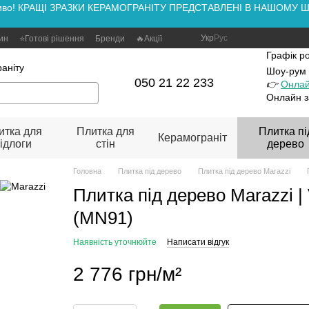
аживо! КРАЩІ ЗРАЗКИ КЕРАМОГРАНІТУ ПРЕДСТАВЛЕНІ В НАШОМУ ШОУ
Укр
Рус
зин
⭐Готові рішення
Бренди
🔥Акції
Графік р
аніту
Шоу-рум
050 21 22 233
👉
Онлай
Онлайн з
итка для
Плитка для
Плитка пі
Керамограніт
ідлоги
стін
дерево
Головна
Плитка під дерево
Плитка під дерево Marazzi
Плитка під дерево Marazzi | 
(MN91)
Наявність уточнюйте
Написати відгук
2 776 грн/м²