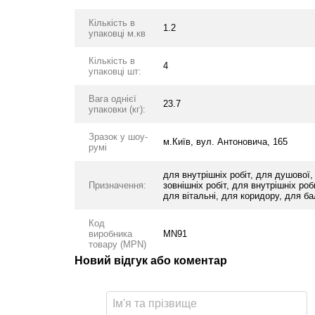
Кількість в
1.2
упаковці м.кв
Кількість в
4
упаковці шт:
Вага однієї
23.7
упаковки (кг):
Зразок у шоу-
м.Київ, вул. Антоновича, 165
румі
для внутрішніх робіт, для душової,
Призначення:
зовнішніх робіт, для внутрішніх роб
для вітальні, для коридору, для б
Код
виробника
MN91
товару (MPN)
Новий відгук або коментар