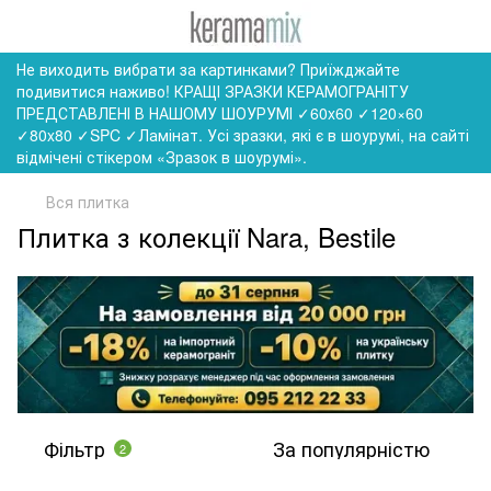
Не виходить вибрати за картинками? Приїжджайте
подивитися наживо! КРАЩІ ЗРАЗКИ КЕРАМОГРАНІТУ
ПРЕДСТАВЛЕНІ В НАШОМУ ШОУРУМІ ✓60x60 ✓120×60
✓80x80 ✓SPC ✓Ламінат. Усі зразки, які є в шоурумі, на сайті
відмічені стікером «Зразок в шоурумі».
Вся плитка
Плитка з колекції Nara, Bestile
Фільтр
За популярністю
2