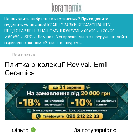
Не виходить вибрати за картинками? Приїжджайте
подивитися наживо! КРАЩІ ЗРАЗКИ КЕРАМОГРАНІТУ
ПРЕДСТАВЛЕНІ В НАШОМУ ШОУРУМІ ✓60x60 ✓120×60
✓80x80 ✓SPC ✓Ламінат. Усі зразки, які є в шоурумі, на сайті
відмічені стікером «Зразок в шоурумі».
Вся плитка
Плитка з колекції Revival, Emil
Ceramica
Фільтр
За популярністю
2