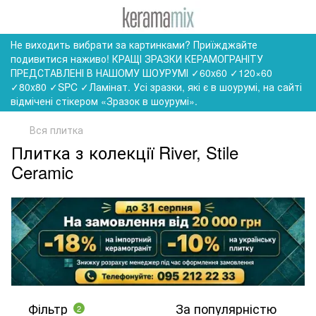
Не виходить вибрати за картинками? Приїжджайте
подивитися наживо! КРАЩІ ЗРАЗКИ КЕРАМОГРАНІТУ
ПРЕДСТАВЛЕНІ В НАШОМУ ШОУРУМІ ✓60x60 ✓120×60
✓80x80 ✓SPC ✓Ламінат. Усі зразки, які є в шоурумі, на сайті
відмічені стікером «Зразок в шоурумі».
Вся плитка
Плитка з колекції River, Stile
Ceramic
Фільтр
За популярністю
2