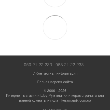
050 21 22 233
068 21 22 233
🚩Контактная информация
Полная версия сайта
© 2006—2026
Интернет-магазин и Шоу-Рум плитки и керамогранита для
ванной комнаты и пола - keramamix.com.ua
SEO by
Site Ok