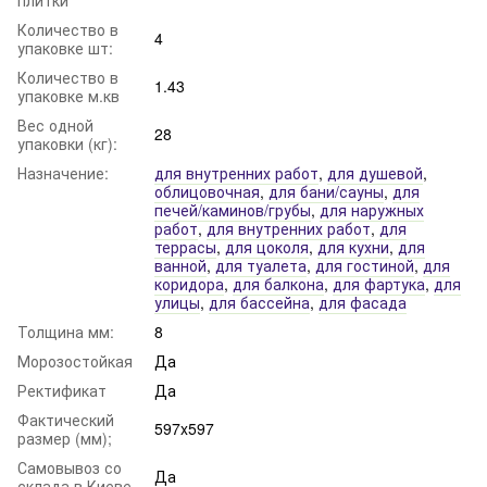
Количество в
4
упаковке шт:
Количество в
1.43
упаковке м.кв
Вес одной
28
упаковки (кг):
Назначение:
для внутренних работ
,
для душевой
,
облицовочная
,
для бани/сауны
,
для
печей/каминов/грубы
,
для наружных
работ
,
для внутренних работ
,
для
террасы
,
для цоколя
,
для кухни
,
для
ванной
,
для туалета
,
для гостиной
,
для
коридора
,
для балкона
,
для фартука
,
для
улицы
,
для бассейна
,
для фасада
Толщина мм:
8
Морозостойкая
Да
Ректификат
Да
Фактический
597x597
размер (мм);
Самовывоз со
Да
склада в Киеве