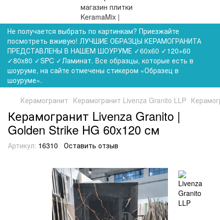
Не получается выбрать по картинкам? Приезжайте
посмотреть вживую! ЛУЧШИЕ ОБРАЗЦЫ КЕРАМОГРАНИТА
ПРЕДСТАВЛЕНЫ В НАШЕМ ШОУРУМЕ ✓60x60 ✓120×60
✓80x80 ✓SPC ✓Ламинат. Все образцы, которые есть в
шоуруме, на сайте отмечены стикером «Образец в
шоуруме».
Керамогранит
Керамогранит Livenza Granito LLP
Керамогр
Керамогранит Livenza Granito |
Golden Strike HG 60x120 см
Артикул:
16310
Оставить отзыв