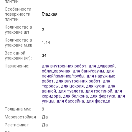
плитки
Особенности
поверхности
Гладкая
плитки
Количество в
2
упаковке шт:
Количество в
1.44
упаковке м.кв
Вес одной
34
упаковки (кг):
Назначение:
для внутренних работ
,
для душевой
,
облицовочная
,
для бани/сауны
,
для
печей/каминов/грубы
,
для наружных
работ
,
для внутренних работ
,
для
террасы
,
для цоколя
,
для кухни
,
для
ванной
,
для туалета
,
для гостиной
,
для
коридора
,
для балкона
,
для фартука
,
для
улицы
,
для бассейна
,
для фасада
Толщина мм:
9
Морозостойкая
Да
Ректификат
Да