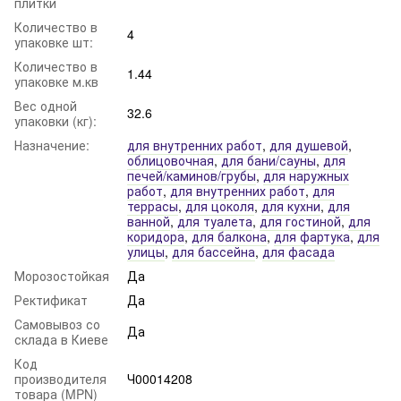
плитки
Количество в
4
упаковке шт:
Количество в
1.44
упаковке м.кв
Вес одной
32.6
упаковки (кг):
Назначение:
для внутренних работ
,
для душевой
,
облицовочная
,
для бани/сауны
,
для
печей/каминов/грубы
,
для наружных
работ
,
для внутренних работ
,
для
террасы
,
для цоколя
,
для кухни
,
для
ванной
,
для туалета
,
для гостиной
,
для
коридора
,
для балкона
,
для фартука
,
для
улицы
,
для бассейна
,
для фасада
Морозостойкая
Да
Ректификат
Да
Самовывоз со
Да
склада в Киеве
Код
производителя
Ч00014208
товара (MPN)