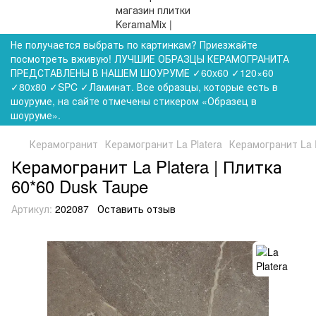
Не получается выбрать по картинкам? Приезжайте
посмотреть вживую! ЛУЧШИЕ ОБРАЗЦЫ КЕРАМОГРАНИТА
ПРЕДСТАВЛЕНЫ В НАШЕМ ШОУРУМЕ ✓60x60 ✓120×60
✓80x80 ✓SPC ✓Ламинат. Все образцы, которые есть в
шоуруме, на сайте отмечены стикером «Образец в
шоуруме».
Керамогранит
Керамогранит La Platera
Керамогранит La P
Керамогранит La Platera | Плитка
60*60 Dusk Taupe
Артикул:
202087
Оставить отзыв