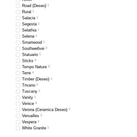
Road (Deseo)
1
Rural
1
Salacia
1
Segesta
1
Selathia
1
Selena
1
Smartwood
1
Southwellvei
2
Statuario
1
Sticks
8
Tempo Nature
3
Terre
4
Timber (Deseo)
1
Trivano
2
Tuscany
1
Vanity
1
Venice
9
Verona (Ceramica Deseo)
2
Versailles
3
Vespera
2
White Granite
1