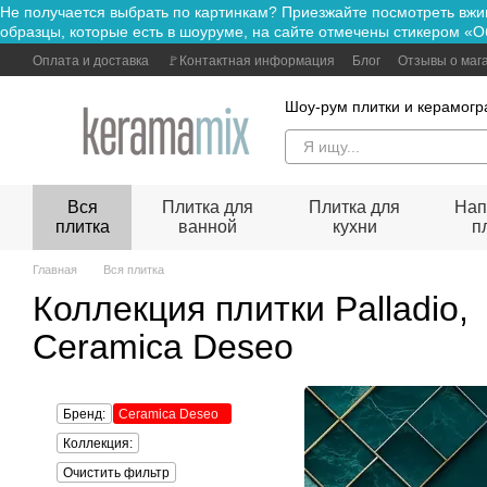
Не получается выбрать по картинкам? Приезжайте посмотре
Перейти к основному контенту
образцы, которые есть в шоуруме, на сайте отмечены стикером «О
Оплата и доставка
🚩Контактная информация
Блог
Отзывы о маг
Шоу-рум плитки и керамогр
Вся
Плитка для
Плитка для
Нап
плитка
ванной
кухни
п
Главная
Вся плитка
Коллекция плитки Palladio,
Ceramica Deseo
Бренд:
Ceramica Deseo
Коллекция:
Очистить фильтр