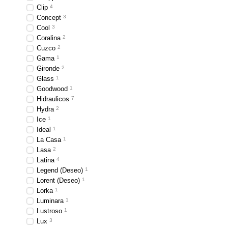
Clip
4
Concept
3
Cool
3
Coralina
2
Cuzco
2
Gama
1
Gironde
2
Glass
1
Goodwood
1
Hidraulicos
7
Hydra
2
Ice
1
Ideal
1
La Casa
1
Lasa
2
Latina
4
Legend (Deseo)
1
Lorent (Deseo)
1
Lorka
1
Luminara
1
Lustroso
1
Lux
3