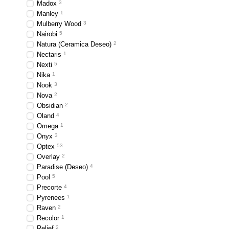
Madox
3
Manley
1
Mulberry Wood
3
Nairobi
5
Natura (Ceramica Deseo)
2
Nectaris
1
Nexti
5
Nika
1
Nook
3
Nova
2
Obsidian
2
Oland
4
Omega
1
Onyx
3
Optex
53
Overlay
2
Paradise (Deseo)
4
Pool
5
Precorte
4
Pyrenees
1
Raven
2
Recolor
1
Relief
2