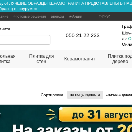
ть вживую! ЛУЧШИЕ ОБРАЗЦЫ КЕРАМОГРАНИТА ПРЕДСТАВЛЕНЫ В Н
бразец в шоуруме».
Укр
Рус
азине
⭐Готовые решения
Бренды
🔥Акции
Граф
анита
Шоу-
050 21 22 233
👉
О
Онла
ольная
Плитка для
Плитка по
Керамогранит
литка
стен
дерево
по популярности
сначала деше
Сортировка: