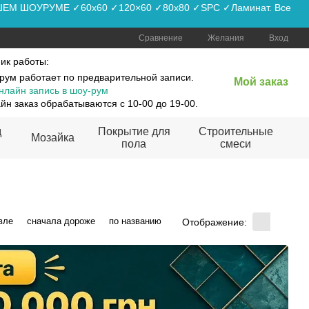
АШЕМ ШОУРУМЕ ✓60x60 ✓120×60 ✓80x80 ✓SPC ✓Ламинат. Все
Сравнение
Желания
Вход
ик работы:
рум работает по предварительной записи.
Мой заказ
нлайн запись в шоу-рум
йн заказ обрабатываются с 10-00 до 19-00.
д
Покрытие для
Строительные
Мозайка
пола
смеси
вле
сначала дороже
по названию
Отображение: