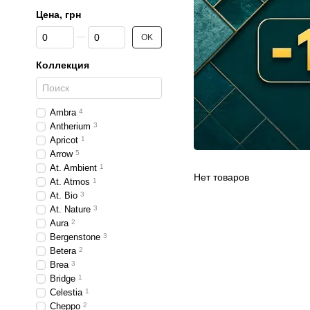
Цена, грн
От Цена, грн
До Цена, грн
OK
Коллекция
Ambra
4
Antherium
3
Apricot
1
Arrow
5
At. Ambient
1
Нет товаров
At. Atmos
1
At. Bio
3
At. Nature
3
Aura
2
Bergenstone
3
Betera
2
Brea
3
Bridge
1
Celestia
1
Cheppo
2