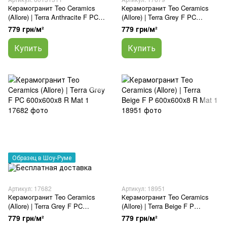
Керамогранит Teo Ceramics
Керамогранит Teo Ceramics
(Allore) | Terra Anthracite F PC
(Allore) | Terra Grey F PC
600x600x8 R Sugar 1
600x600x8 R Sugar 1
779 грн/м²
779 грн/м²
Купить
Купить
Образец в Шоу-Руме
Артикул: 17682
Артикул: 18951
Керамогранит Teo Ceramics
Керамогранит Teo Ceramics
(Allore) | Terra Grey F PC
(Allore) | Terra Beige F P
600x600x8 R Mat 1
600x600x8 R Mat 1
779 грн/м²
779 грн/м²