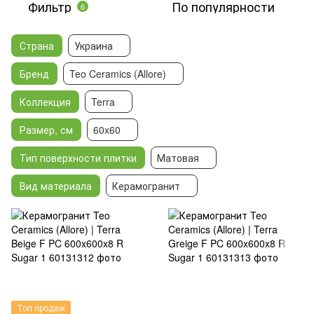
Фильтр
По популярности
6
Страна
Украина
Бренд
Teo Ceramics (Allore)
Коллекция
Terra
Размер, см
60x60
Тип поверхности плитки
Матовая
Вид материала
Керамогранит
Топ продаж