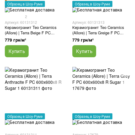
Образец в Шоу-Руме
Образец в Шоу-Руме
2
Артикул: 60131312
Артикул: 60131313
Керамогранит Teo Ceramics
Керамогранит Teo Ceramics
(Allore) | Terra Beige F PC
(Allore) | Terra Greige F PC
600x600x8 R Sugar 1
600x600x8 R Sugar 1
779 грн/м²
779 грн/м²
Купить
Купить
Образец в Шоу-Руме
Образец в Шоу-Руме
Артикул: 60131311
Артикул: 17679