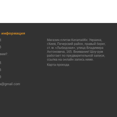
я информация
3
Магазин плитки KeramaMix: Украина,
г.Киев, Печерский район, правый берег,
3
ст. м. «Лыбидская», улица Владимира
Антоновича, 165. Внимание! Шоу-рум
 вам?
работает по предварительной записи,
ссылка на онлайн запись ниже.
3
Карта проезда
3
3
a@gmail.com