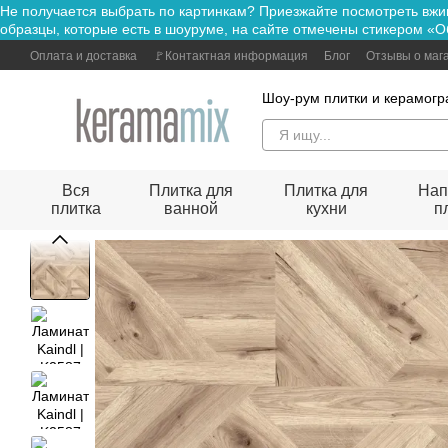
Не получается выбрать по картинкам? Приезжайте посмотре
Перейти к основному контенту
образцы, которые есть в шоуруме, на сайте отмечены стикером «О
Оплата и доставка
🚩Контактная информация
Блог
Отзывы о маг
Шоу-рум плитки и керамогр
Вся
Плитка для
Плитка для
Нап
плитка
ванной
кухни
п