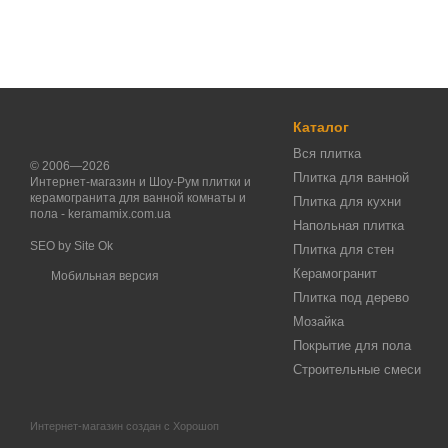
Каталог
Вся плитка
© 2006—2026
Плитка для ванной
Интернет-магазин и Шоу-Рум плитки и
керамогранита для ванной комнаты и
Плитка для кухни
пола - keramamix.com.ua
Напольная плитка
SEO by
Site Ok
Плитка для стен
Керамогранит
Мобильная версия
Плитка под дерево
Мозайка
Покрытие для пола
Строительные смеси
Интернет-магазин создан с Хорошоп