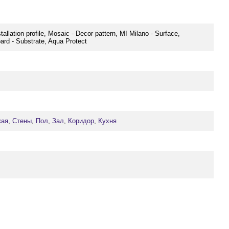
tallation profile, Mosaic - Decor pattern, MI Milano - Surface,
 - Substrate, Aqua Protect
кая
,
Стены
,
Пол
,
Зал
,
Коридор
,
Кухня