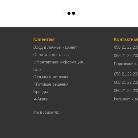
Клиентам
Контактна
Вход в личный кабинет
050 21 22 23
Оплата и доставка
068 21 22 23
🚩Контактная информация
Перезвонить
Блог
050 21 22 23
Отзывы о магазине
050 21 22 23
⭐Готовые решения
050 21 22 23
Бренды
🔥Акции
keramamix.u
Мы в соцсетях