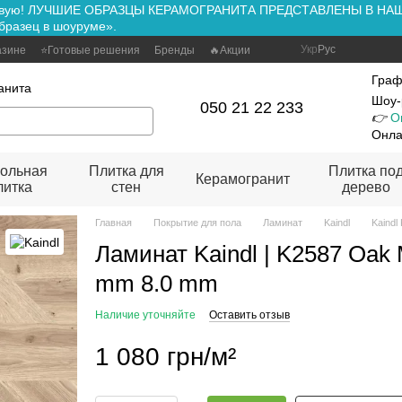
ть вживую! ЛУЧШИЕ ОБРАЗЦЫ КЕРАМОГРАНИТА ПРЕДСТАВЛЕНЫ В Н
бразец в шоуруме».
Укр
Рус
азине
⭐Готовые решения
Бренды
🔥Акции
Граф
анита
Шоу-
050 21 22 233
👉
О
Онла
ольная
Плитка для
Плитка по
Керамогранит
литка
стен
дерево
Главная
Покрытие для пола
Ламинат
Kaindl
Kaindl 
Ламинат Kaindl | K2587 Oak 
mm 8.0 mm
Наличие уточняйте
Оставить отзыв
1 080 грн/м²