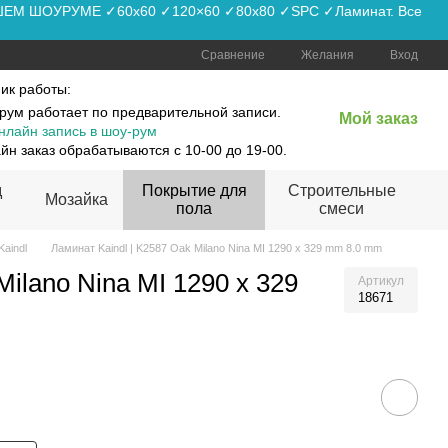
АШЕМ ШОУРУМЕ ✓60x60 ✓120×60 ✓80x80 ✓SPC ✓Ламинат. Все
Сравнение
Желания
Вход
ик работы:
рум работает по предварительной записи.
Мой заказ
нлайн запись в шоу-рум
йн заказ обрабатываются с 10-00 до 19-00.
д
Покрытие для
Строительные
Мозайка
пола
смеси
Kaindl
Ламинат Kaindl | K2587 Oak Milano Nina MI 1290 x 329 mm 8.0 mm
Milano Nina MI 1290 x 329
Артикул
18671