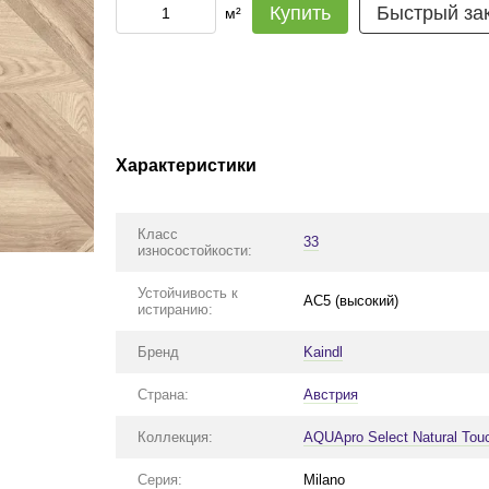
Купить
Быстрый за
м²
Характеристики
Класс
33
износостойкости:
Устойчивость к
АС5 (высокий)
истиранию:
Бренд
Kaindl
Страна:
Австрия
Коллекция:
AQUApro Select Natural Tou
Серия:
Milano