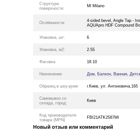
Структура
Ml Milano
поверхности:
4-sided bevel, Angle Tap - Ins
Особенности:
AQUApro HDF Compound Board
Упаковка, шт:
6
Упаковка, м2:
2.55
Фасовка
18.10
Назначение:
Дом
,
Балкон
,
Ванная
,
Детс
Образец в шоу-руме
г.Киев, ул. Антоновича,165
Самовывоз со
Киев
склада, город:
Код производителя
FBI21ATK2587MI
товара (MPN)
Новый отзыв или комментарий