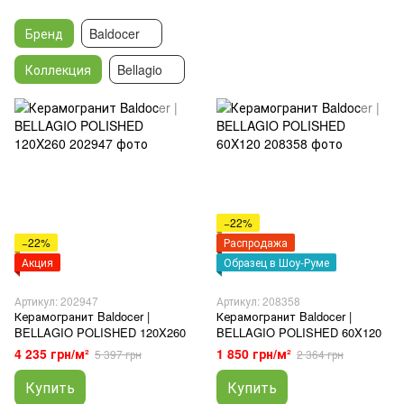
Бренд
Baldocer
Коллекция
Bellagio
−22%
−22%
Распродажа
Акция
Образец в Шоу-Руме
Артикул: 202947
Артикул: 208358
Керамогранит Baldocer |
Керамогранит Baldocer |
BELLAGIO POLISHED 120X260
BELLAGIO POLISHED 60X120
4 235 грн/м²
1 850 грн/м²
5 397 грн
2 364 грн
Купить
Купить