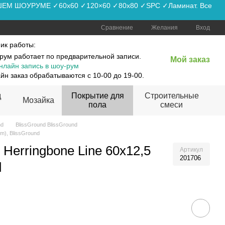
АШЕМ ШОУРУМЕ ✓60x60 ✓120×60 ✓80x80 ✓SPC ✓Ламинат. Все
Сравнение
Желания
Вход
ик работы:
рум работает по предварительной записи.
Мой заказ
нлайн запись в шоу-рум
йн заказ обрабатываются с 10-00 до 19-00.
д
Покрытие для
Строительные
Мозайка
пола
смеси
nd
BlissGround BlissGround
m), BlissGround
erringbone Line 60x12,5
Артикул
201706
d