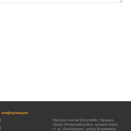
я информация
3
Магазин плитки KeramaMix: Украина,
г.Киев, Печерский район, правый берег,
3
ст. м. «Лыбидская», улица Владимира