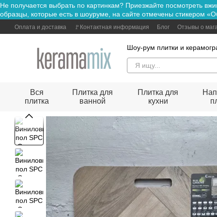
Не получается выбрать по картинкам? Приезжайте посмотре
Перейти к основному контенту
образцы, которые есть в шоуруме, на сайте отмечены стикером «О
Оплата и доставка
🚩Контактная информация
Блог
Отзывы о маг
Шоу-рум плитки и керамогр
Вся
Плитка для
Плитка для
Нап
плитка
ванной
кухни
п