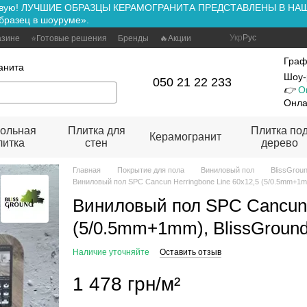
ть вживую! ЛУЧШИЕ ОБРАЗЦЫ КЕРАМОГРАНИТА ПРЕДСТАВЛЕНЫ В Н
бразец в шоуруме».
Укр
Рус
азине
⭐Готовые решения
Бренды
🔥Акции
Граф
анита
Шоу-
050 21 22 233
👉
О
Онла
ольная
Плитка для
Плитка по
Керамогранит
литка
стен
дерево
Главная
Покрытие для пола
Виниловый пол
BlissGrou
Виниловый пол SPC Cancun Herringbone Line 60x12,5 (5/0.5mm+1m
Виниловый пол SPC Cancun H
(5/0.5mm+1mm), BlissGroun
Наличие уточняйте
Оставить отзыв
1 478 грн/м²