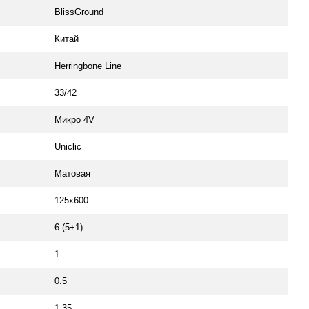
BlissGround
Китай
Herringbone Line
33/42
Микро 4V
Uniclic
Матовая
125x600
6 (5+1)
1
0.5
1.35