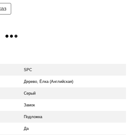
каз
SPC
Дерево, Ёлка (Английская)
Серый
Замок
Подложка
Да