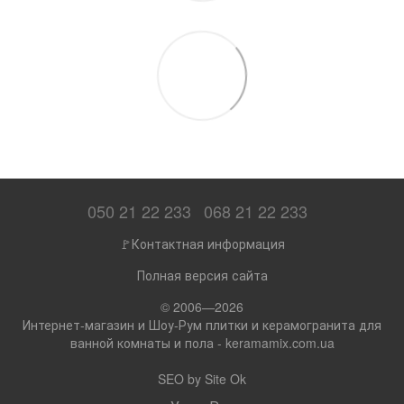
050 21 22 233
068 21 22 233
🚩Контактная информация
Полная версия сайта
© 2006—2026
Интернет-магазин и Шоу-Рум плитки и керамогранита для
ванной комнаты и пола - keramamix.com.ua
SEO by
Site Ok