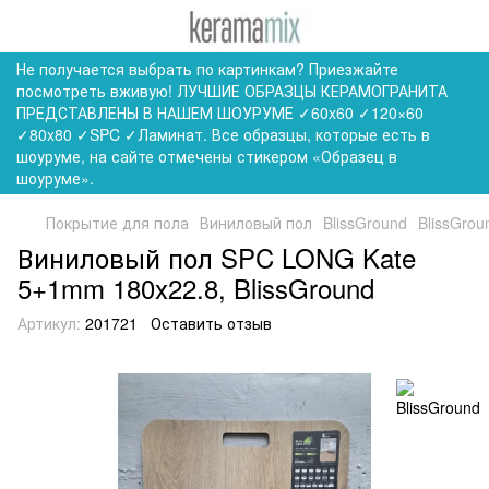
Не получается выбрать по картинкам? Приезжайте
посмотреть вживую! ЛУЧШИЕ ОБРАЗЦЫ КЕРАМОГРАНИТА
ПРЕДСТАВЛЕНЫ В НАШЕМ ШОУРУМЕ ✓60x60 ✓120×60
✓80x80 ✓SPC ✓Ламинат. Все образцы, которые есть в
шоуруме, на сайте отмечены стикером «Образец в
шоуруме».
Покрытие для пола
Виниловый пол
BlissGround
BlissGrou
Виниловый пол SPC LONG Kate
5+1mm 180х22.8, BlissGround
Артикул:
201721
Оставить отзыв