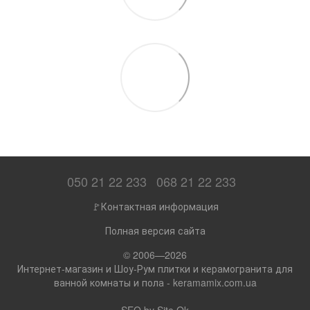
050 21 22 233
068 21 22 233
🚩Контактная информация
Полная версия сайта
© 2006—2026
Интернет-магазин и Шоу-Рум плитки и керамогранита для
ванной комнаты и пола - keramamix.com.ua
SEO by
Site Ok