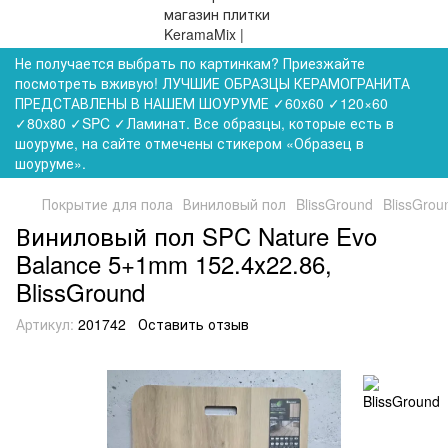
Не получается выбрать по картинкам? Приезжайте
посмотреть вживую! ЛУЧШИЕ ОБРАЗЦЫ КЕРАМОГРАНИТА
ПРЕДСТАВЛЕНЫ В НАШЕМ ШОУРУМЕ ✓60x60 ✓120×60
✓80x80 ✓SPC ✓Ламинат. Все образцы, которые есть в
шоуруме, на сайте отмечены стикером «Образец в
шоуруме».
Покрытие для пола
Виниловый пол
BlissGround
BlissGrou
Виниловый пол SPC Nature Evo
Balance 5+1mm 152.4х22.86,
BlissGround
Артикул:
201742
Оставить отзыв