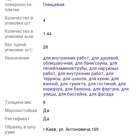
поверхности
Глянцевая
плитки
Количество в
4
упаковке шт:
Количество в
1.44
упаковке м.кв
Вес одной
28
упаковки (кг):
Назначение:
для внутренних работ
,
для душевой
,
облицовочная
,
для бани/сауны
,
для
печей/каминов/грубы
,
для наружных
работ
,
для внутренних работ
,
для
террасы
,
для цоколя
,
для кухни
,
для
ванной
,
для туалета
,
для гостиной
,
для
коридора
,
для балкона
,
для фартука
,
для
улицы
,
для бассейна
,
для фасада
Толщина мм:
8
Морозостойкая
Да
Ректификат
Да
Образец в шоу-
г.Киев, ул. Антоновича,165
руме