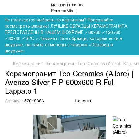
Не получается выбрать по картинкам? Приезжайте
посмотреть вживую! ЛУЧШИЕ ОБРАЗЦЫ КЕРАМОГРАНИТА
ПРЕДСТАВЛЕНЫ В НАШЕМ ШОУРУМЕ ✓60x60 ✓120×60
✓80x80 ✓SPC ✓Ламинат. Все образцы, которые есть в
шоуруме, на сайте отмечены стикером «Образец в
шоуруме».
Керамогранит
Керамогранит Teo Ceramics (Allore)
Керамог
Керамогранит Teo Ceramics (Allore) |
Avenzo Silver F P 600x600 R Full
Lappato 1
Артикул:
52019386
1 отзыв