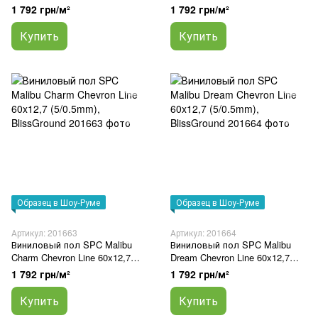
(5/0.5mm), BlissGround
(5/0.5mm), BlissGround
1 792 грн/м²
1 792 грн/м²
Купить
Купить
Образец в Шоу-Руме
Образец в Шоу-Руме
Артикул: 201663
Артикул: 201664
Виниловый пол SPC Malibu
Виниловый пол SPC Malibu
Charm Chevron Line 60x12,7
Dream Chevron Line 60x12,7
(5/0.5mm), BlissGround
(5/0.5mm), BlissGround
1 792 грн/м²
1 792 грн/м²
Купить
Купить