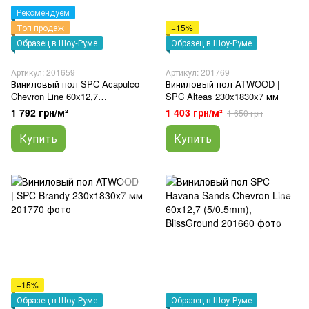
Рекомендуем
Топ продаж
−15%
Образец в Шоу-Руме
Образец в Шоу-Руме
Артикул: 201659
Артикул: 201769
Виниловый пол SPC Acapulco
Виниловый пол ATWOOD |
Chevron Line 60x12,7
SPC Alteas 230x1830x7 мм
(5/0.5mm), BlissGround
1 792 грн/м²
1 403 грн/м²
1 650 грн
Купить
Купить
−15%
Образец в Шоу-Руме
Образец в Шоу-Руме