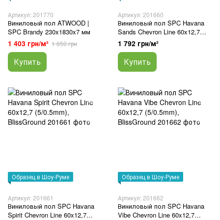
Артикул: 201770
Артикул: 201660
Виниловый пол ATWOOD |
Виниловый пол SPC Havana
SPC Brandy 230x1830x7 мм
Sands Chevron Line 60x12,7
(5/0.5mm), BlissGround
1 403 грн/м²
1 792 грн/м²
1 650 грн
Купить
Купить
Образец в Шоу-Руме
Образец в Шоу-Руме
Артикул: 201661
Артикул: 201662
Виниловый пол SPC Havana
Виниловый пол SPC Havana
Spirit Chevron Line 60x12,7
Vibe Chevron Line 60x12,7