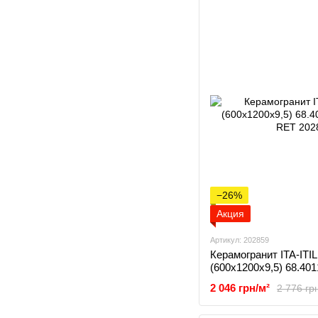
−26%
Акция
Артикул: 202859
Керамогранит ITA-ITI
(600x1200x9,5) 68.4
RET
2 046 грн/м²
2 776 гр