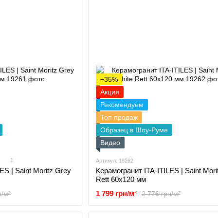
−35%
Акция
Рекомендуем
Топ продаж
Образец в Шоу-Руме
Видео
1
Артикул: 19262
ES | Saint Moritz Grey
Керамогранит ITA-ITILES | Saint Mori
Rett 60x120 мм
1 799 грн/м²
н/м²
2 776 грн/м²