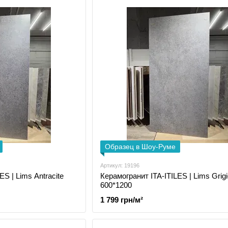
Образец в Шоу-Руме
Артикул: 19196
ES | Lims Antracite
Керамогранит ITA-ITILES | Lims Grigi
600*1200
1 799 грн/м²