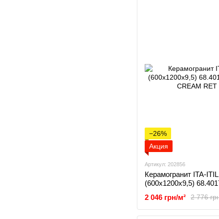
−26%
Акция
Артикул: 202856
Керамогранит ITA-ITI
(600x1200x9,5) 68.4
CREAM RET
2 046 грн/м²
2 776 гр