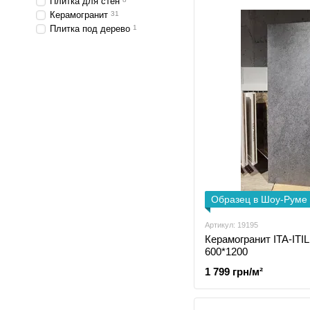
Плитка для стен
Керамогранит
31
Плитка под дерево
1
Образец в Шоу-Руме
Артикул: 19195
Керамогранит ITA-ITIL
600*1200
1 799 грн/м²