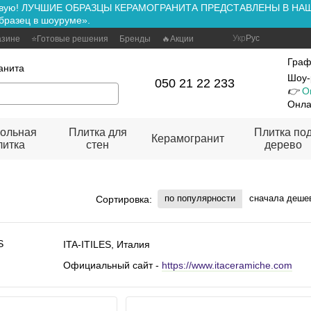
ть вживую! ЛУЧШИЕ ОБРАЗЦЫ КЕРАМОГРАНИТА ПРЕДСТАВЛЕНЫ В Н
бразец в шоуруме».
Укр
Рус
азине
⭐Готовые решения
Бренды
🔥Акции
Граф
анита
Шоу-
050 21 22 233
👉
О
Онла
ольная
Плитка для
Плитка по
Керамогранит
литка
стен
дерево
по популярности
сначала деше
Сортировка:
ITA-ITILES, Италия
Официальный сайт -
https://www.itaceramiche.com