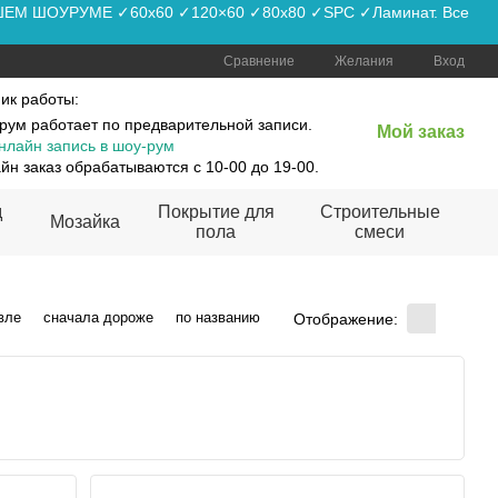
АШЕМ ШОУРУМЕ ✓60x60 ✓120×60 ✓80x80 ✓SPC ✓Ламинат. Все
Сравнение
Желания
Вход
ик работы:
рум работает по предварительной записи.
Мой заказ
нлайн запись в шоу-рум
йн заказ обрабатываются с 10-00 до 19-00.
д
Покрытие для
Строительные
Мозайка
пола
смеси
вле
сначала дороже
по названию
Отображение: