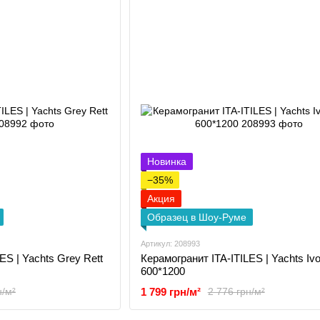
Новинка
−35%
Акция
Образец в Шоу-Руме
Артикул: 208993
ES | Yachts Grey Rett
Керамогранит ITA-ITILES | Yachts Ivo
600*1200
1 799 грн/м²
н/м²
2 776 грн/м²