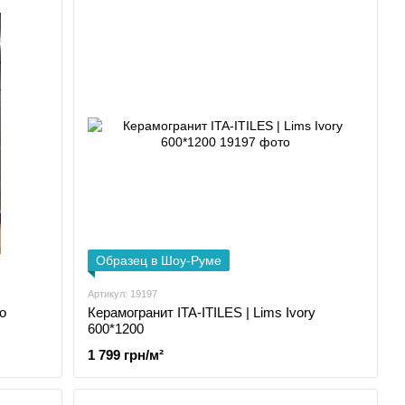
Образец в Шоу-Руме
Артикул: 19197
o
Керамогранит ITA-ITILES | Lims Ivory
600*1200
1 799 грн/м²