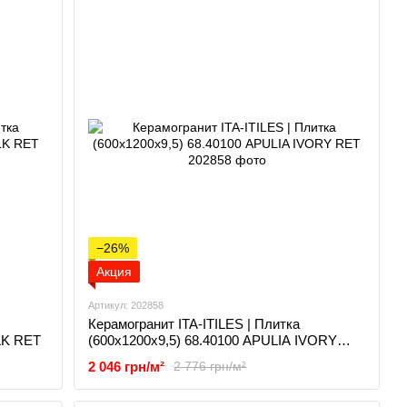
−26%
Акция
Артикул: 202858
Керамогранит ITA-ITILES | Плитка
LK RET
(600x1200x9,5) 68.40100 APULIA IVORY
RET
2 046 грн/м²
2 776 грн/м²