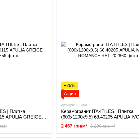
−25%
Акция
Артикул: 202860
LES | Плитка
Керамогранит ITA-ITILES | Плитка
0115 APULIA GREIGE
(600x1200x9,5) 68.40205 APULIA IV
ROMANCE RET
2 467 грн/м²
н/м²
3 290 грн/м²