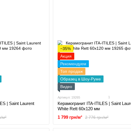
−35%
Акция
Рекомендуем
Топ продаж
Образец в Шоу-Руме
Видео
1
Артикул: 19265
S | Saint Laurent
Керамогранит ITA-ITILES | Saint Laur
White Rett 60x120 мм
1 799 грн/м²
н/м²
2 776 грн/м²