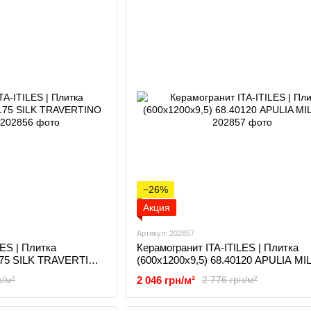
−26%
Акция
Артикул: 202857
LES | Плитка
Керамогранит ITA-ITILES | Плитка
0175 SILK TRAVERTINO
(600x1200x9,5) 68.40120 APULIA MI
2 046 грн/м²
н/м²
2 776 грн/м²