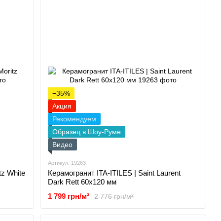
−35%
Акция
Рекомендуем
Образец в Шоу-Руме
Видео
Артикул: 19263
tz White
Керамогранит ITA-ITILES | Saint Laurent
Dark Rett 60x120 мм
1 799 грн/м²
2 776 грн/м²