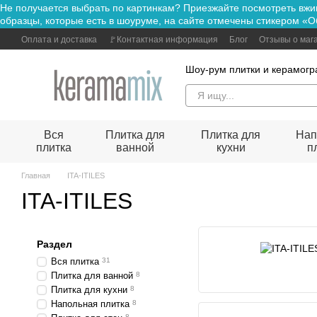
Не получается выбрать по картинкам? Приезжайте посмотре
Перейти к основному контенту
образцы, которые есть в шоуруме, на сайте отмечены стикером «О
Оплата и доставка
🚩Контактная информация
Блог
Отзывы о маг
Шоу-рум плитки и керамогр
Вся
Плитка для
Плитка для
Нап
плитка
ванной
кухни
п
Главная
ITA-ITILES
ITA-ITILES
Раздел
Вся плитка
31
Плитка для ванной
8
Плитка для кухни
8
Напольная плитка
8
8