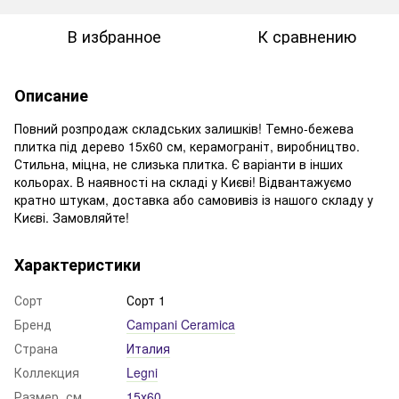
В избранное
К сравнению
Описание
Повний розпродаж складських залишків! Темно-бежева
плитка під дерево 15х60 см, керамограніт, виробництво.
Стильна, міцна, не слизька плитка. Є варіанти в інших
кольорах. В наявності на складі у Києві! Відвантажуємо
кратно штукам, доставка або самовивіз із нашого складу у
Києві. Замовляйте!
Характеристики
Сорт
Сорт 1
Бренд
Campani Ceramica
Страна
Италия
Коллекция
Legni
Размер, см
15х60