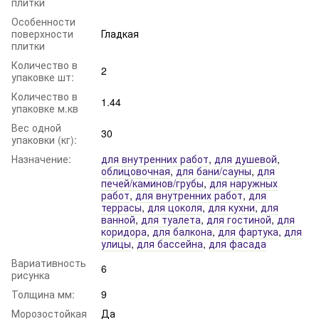
плитки
Особенности
поверхности
Гладкая
плитки
Количество в
2
упаковке шт:
Количество в
1.44
упаковке м.кв
Вес одной
30
упаковки (кг):
Назначение:
для внутренних работ
,
для душевой
,
облицовочная
,
для бани/сауны
,
для
печей/каминов/грубы
,
для наружных
работ
,
для внутренних работ
,
для
террасы
,
для цоколя
,
для кухни
,
для
ванной
,
для туалета
,
для гостиной
,
для
коридора
,
для балкона
,
для фартука
,
для
улицы
,
для бассейна
,
для фасада
Вариативность
6
рисунка
Толщина мм:
9
Морозостойкая
Да