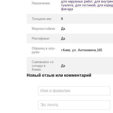
для наружных работ
,
для внутрен
Назначение:
туалета
,
для гостиной
,
для корид
фасада
Толщина мм:
9
Морозостойкая
Да
Ректификат
Да
Образец в шоу-
г.Киев, ул. Антоновича,165
руме
Самовывоз со
склада в
Да
Киеве
Новый отзыв или комментарий