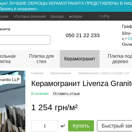
ть вживую! ЛУЧШИЕ ОБРАЗЦЫ КЕРАМОГРАНИТА ПРЕДСТАВЛЕНЫ В Н
бразец в шоуруме».
Укр
Рус
азине
⭐Готовые решения
Бренды
🔥Акции
Граф
анита
Шоу-
050 21 22 233
👉
О
Онла
ольная
Плитка для
Плитка по
Керамогранит
литка
стен
дерево
Главная
Керамогранит
Керамогранит Livenza Granito LLP
Керамогранит Livenza Granit
В наличии
Оставить отзыв
1 254 грн/м²
Купить
Быстрый за
м²