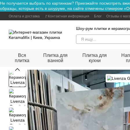
Не получается выбрать по картинкам? Приезжайте посмотре
Перейти к основному контенту
образцы, которые есть в шоуруме, на сайте отмечены стикером «О
Оплата и доставка
🚩Контактная информация
Блог
Отзывы о маг
Шоу-рум плитки и керамогр
Вся
Плитка для
Плитка для
Нап
плитка
ванной
кухни
п