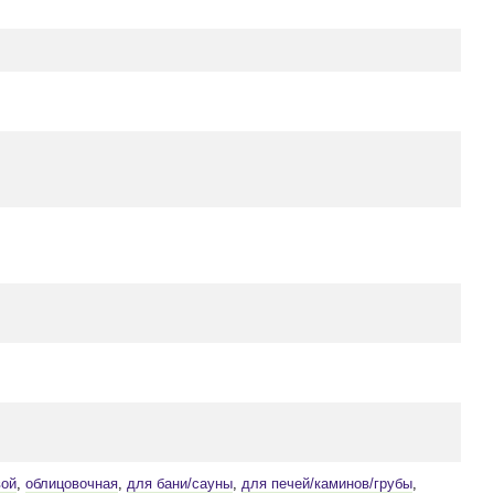
вой
,
облицовочная
,
для бани/сауны
,
для печей/каминов/грубы
,