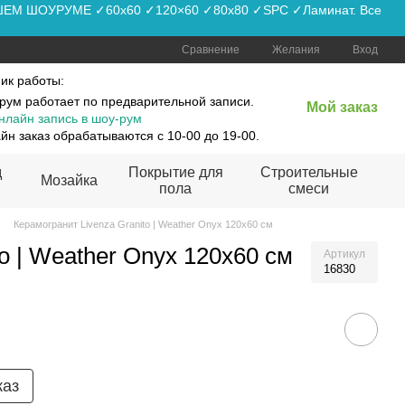
АШЕМ ШОУРУМЕ ✓60x60 ✓120×60 ✓80x80 ✓SPC ✓Ламинат. Все
Сравнение
Желания
Вход
ик работы:
рум работает по предварительной записи.
Мой заказ
нлайн запись в шоу-рум
йн заказ обрабатываются с 10-00 до 19-00.
д
Покрытие для
Строительные
Мозайка
пола
смеси
Керамогранит Livenza Granito | Weather Onyx 120x60 см
o | Weather Onyx 120x60 см
Артикул
16830
каз