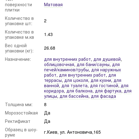
поверхности
Матовая
плитки
Количество в
2
упаковке шт:
Количество в
1.43
упаковке м.кв
Вес одной
26.68
упаковки (кг):
Назначение:
для внутренних работ
,
для душевой
,
облицовочная
,
для бани/сауны
,
для
печей/каминов/грубы
,
для наружных
работ
,
для внутренних работ
,
для
террасы
,
для цоколя
,
для кухни
,
для
ванной
,
для туалета
,
для гостиной
,
для
коридора
,
для балкона
,
для фартука
,
для
улицы
,
для бассейна
,
для фасада
Толщина мм:
8
Морозостойкая
Да
Ректификат
Да
Образец в шоу-
г.Киев, ул. Антоновича,165
руме