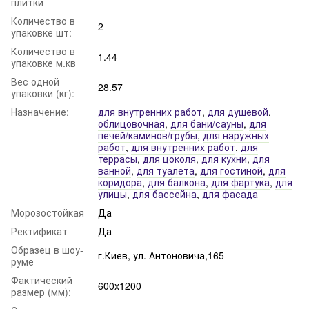
плитки
Количество в
2
упаковке шт:
Количество в
1.44
упаковке м.кв
Вес одной
28.57
упаковки (кг):
Назначение:
для внутренних работ
,
для душевой
,
облицовочная
,
для бани/сауны
,
для
печей/каминов/грубы
,
для наружных
работ
,
для внутренних работ
,
для
террасы
,
для цоколя
,
для кухни
,
для
ванной
,
для туалета
,
для гостиной
,
для
коридора
,
для балкона
,
для фартука
,
для
улицы
,
для бассейна
,
для фасада
Морозостойкая
Да
Ректификат
Да
Образец в шоу-
г.Киев, ул. Антоновича,165
руме
Фактический
600x1200
размер (мм);