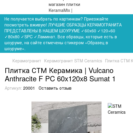
Не получается выбрать по картинкам? Приезжайте
посмотреть вживую! ЛУЧШИЕ ОБРАЗЦЫ КЕРАМОГРАНИТА
ПРЕДСТАВЛЕНЫ В НАШЕМ ШОУРУМЕ ✓60x60 ✓120×60
✓80x80 ✓SPC ✓Ламинат. Все образцы, которые есть в
шоуруме, на сайте отмечены стикером «Образец в
шоуруме».
Керамогранит
Керамогранит STM Ceramics
Плитка СТМ Ке
Плитка СТМ Керамика | Vulcano
Anthracite F PC 60x120x8 Sumat 1
Артикул:
20001
Оставить отзыв