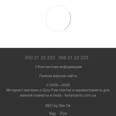
050 21 22 233
068 21 22 233
🚩Контактная информация
Полная версия сайта
© 2006—2026
Интернет-магазин и Шоу-Рум плитки и керамогранита для
ванной комнаты и пола - keramamix.com.ua
SEO by
Site Ok
Укр
Рус