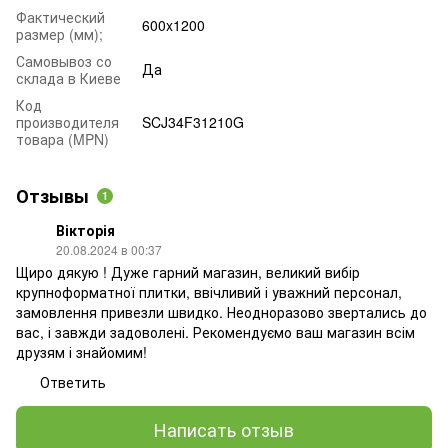
Фактический
600x1200
размер (мм);
Самовывоз со
Да
склада в Киеве
Код
производителя
SCJ34F31210G
товара (MPN)
Отзывы
1
Вікторія
20.08.2024 в 00:37
Щиро дякую ! Дуже гарний магазин, великий вибір
крупноформатної плитки, ввічливий і уважний персонал,
замовлення привезли швидко. Неодноразово звертались до
вас, і завжди задоволені. Рекомендуємо ваш магазин всім
друзям і знайомим!
Ответить
Написать отзыв