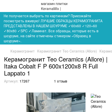
Не получается выбрать по картинкам? Приезжайте
посмотреть вживую! ЛУЧШИЕ ОБРАЗЦЫ КЕРАМОГРАНИТА
ПРЕДСТАВЛЕНЫ В НАШЕМ ШОУРУМЕ ✓60x60 ✓120×60
✓80x80 ✓SPC ✓Ламинат. Все образцы, которые есть в
шоуруме, на сайте отмечены стикером «Образец в
шоуруме».
Керамогранит
Керамогранит Teo Ceramics (Allore)
Керамог
Керамогранит Teo Ceramics (Allore) |
Itaka Cobalt F P 600x1200x8 R Full
Lappato 1
Артикул:
17267
1 отзыв