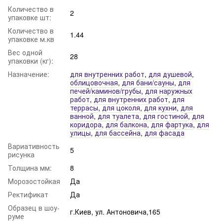
Количество в
2
упаковке шт:
Количество в
1.44
упаковке м.кв
Вес одной
28
упаковки (кг):
Назначение:
для внутренних работ
,
для душевой
,
облицовочная
,
для бани/сауны
,
для
печей/каминов/грубы
,
для наружных
работ
,
для внутренних работ
,
для
террасы
,
для цоколя
,
для кухни
,
для
ванной
,
для туалета
,
для гостиной
,
для
коридора
,
для балкона
,
для фартука
,
для
улицы
,
для бассейна
,
для фасада
Вариативность
5
рисунка
Толщина мм:
8
Морозостойкая
Да
Ректификат
Да
Образец в шоу-
г.Киев, ул. Антоновича,165
руме