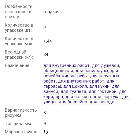
Особенности
поверхности
Гладкая
плитки
Количество в
2
упаковке шт:
Количество в
1.44
упаковке м.кв
Вес одной
34
упаковки (кг):
Назначение:
для внутренних работ
,
для душевой
,
облицовочная
,
для бани/сауны
,
для
печей/каминов/грубы
,
для наружных
работ
,
для внутренних работ
,
для
террасы
,
для цоколя
,
для кухни
,
для
ванной
,
для туалета
,
для гостиной
,
для
коридора
,
для балкона
,
для фартука
,
для
улицы
,
для бассейна
,
для фасада
Вариативность
8
рисунка
Толщина мм:
9
Морозостойкая
Да