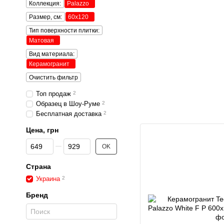
Коллекция:
Palazzo
Размер, см:
60x120
Тип поверхности плитки:
Матовая
Вид материала:
Керамогранит
Очистить фильтр
Топ продаж
2
Образец в Шоу-Руме
2
Бесплатная доставка
2
Цена, грн
От Цена, грн
До Цена, грн
OK
Страна
Украина
2
Бренд