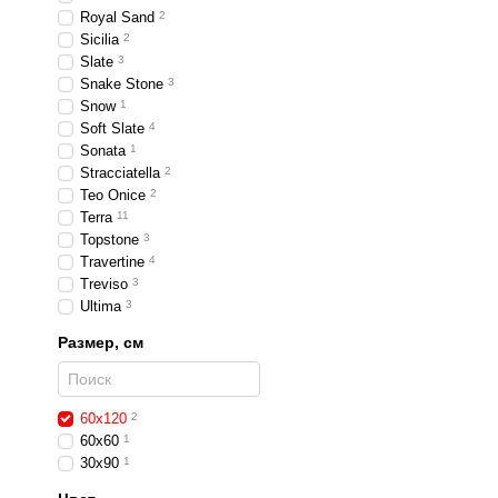
Royal Sand
2
Sicilia
2
Slate
3
Snake Stone
3
Snow
1
Soft Slate
4
Sonata
1
Stracciatella
2
Teo Onice
2
Terra
11
Topstone
3
Travertine
4
Treviso
3
Ultima
3
Размер, см
60x120
2
60x60
1
30x90
1