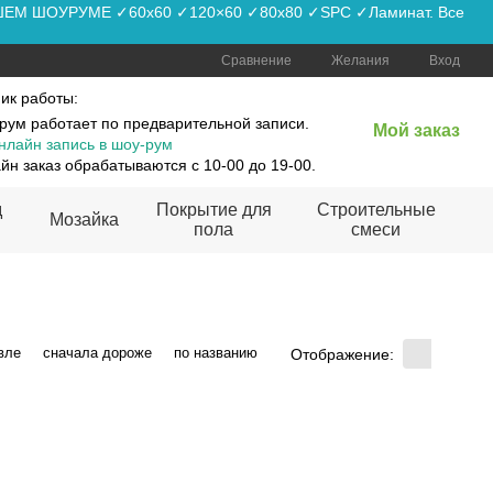
АШЕМ ШОУРУМЕ ✓60x60 ✓120×60 ✓80x80 ✓SPC ✓Ламинат. Все
Сравнение
Желания
Вход
ик работы:
рум работает по предварительной записи.
Мой заказ
нлайн запись в шоу-рум
йн заказ обрабатываются с 10-00 до 19-00.
д
Покрытие для
Строительные
Мозайка
пола
смеси
вле
сначала дороже
по названию
Отображение: