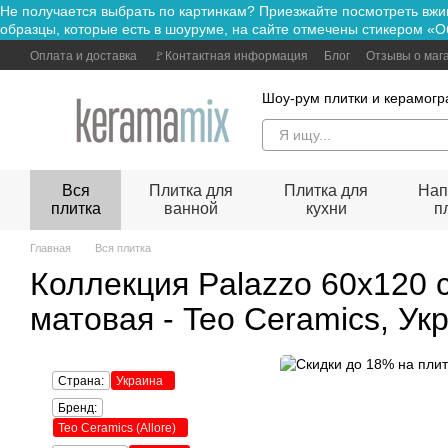
Не получается выбрать по картинкам? Приезжайте посмотре
Перейти к основному контенту
образцы, которые есть в шоуруме, на сайте отмечены стикером «О
Оплата и доставка
🚩Контактная информация
Блог
Отзывы о маг
Шоу-рум плитки и керамогр
Вся
Плитка для
Плитка для
Нап
плитка
ванной
кухни
п
Главная
Вся плитка
Коллекция Palazzo 60x120 
матовая - Teo Ceramics, Ук
Страна:
Украина
Бренд:
Teo Ceramics (Allore)