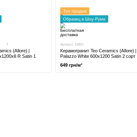
Топ продаж
Образец в Шоу-Руме
1
Артикул: 18801
mics (Allore) |
Керамогранит Teo Ceramics (Allore) |
x1200x8 R Satin 1
Palazzo White 600х1200 Satin 2 сорт
649 грн/м²