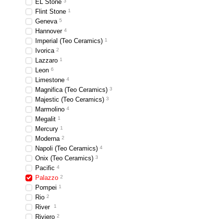
EL Stone
3
Flint Stone
1
Geneva
5
Hannover
4
Imperial (Teo Ceramics)
1
Ivorica
2
Lazzaro
1
Leon
6
Limestone
4
Magnifica (Teo Ceramics)
3
Majestic (Teo Ceramics)
3
Marmolino
4
Megalit
1
Mercury
1
Moderna
2
Napoli (Teo Ceramics)
4
Onix (Teo Ceramics)
3
Pacific
4
Palazzo
2
Pompei
1
Rio
2
River
1
Riviero
2