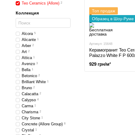
Teo Ceramics (Allore)
2
Топ продаж
Коллекция
Образец в Шоу-Руме
Alcora
5
Alicante
1
Артикул: 15648
Arber
2
Керамогранит Teo Cera
Art
2
Palazzo White F P 600
Attica
1
929 грн/м²
Avenzo
3
Bella
1
Betonico
2
Brilliant White
1
Bruno
2
Calacatta
2
Calypso
4
Carma
1
Charisma
2
City Stone
1
Concrete (Allore Group)
8
Crystal
1