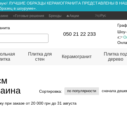
ть вживую! ЛУЧШИЕ ОБРАЗЦЫ КЕРАМОГРАНИТА ПРЕДСТАВЛЕНЫ В Н
бразец в шоуруме».
Укр
Рус
азине
⭐Готовые решения
Бренды
🔥Акции
Граф
анита
Шоу-
050 21 22 233
👉
О
Онла
ольная
Плитка для
Плитка по
Керамогранит
литка
стен
дерево
см
раина
по популярности
сначала деше
Сортировка: