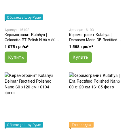
Образец в Шоу-Руме
Артикул: 16102
Артикул: 16103
Керамогранит Kutahya |
Керамогранит Kutahya |
Calacatta RT Polish N 80 x 80
Damasen Marin DF Rectified
см
Lappato 60 x120 см
1 075 грн/м²
1 568 грн/м²
Купить
Купить
Образец в Шоу-Руме
Топ продаж