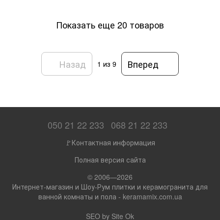
Показать еще 20 товаров
Назад
Вперед
1
из 9
050 21 22 233
068 21 22 233
🚩Контактная информация
Полная версия сайта
© 2006—2026
Интернет-магазин и Шоу-Рум плитки и керамогранита для
ванной комнаты и пола - keramamix.com.ua
SEO by
Site Ok