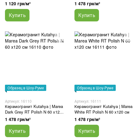
x120 см
Polished Nano 60 x120 см
1 120 грн/м²
1 478 грн/м²
Купить
Купить
Образец в Шоу-Руме
Образец в Шоу-Руме
Артикул: 16110
Артикул: 16111
Керамогранит Kutahya | Marea
Керамогранит Kutahya | Marea
Dark Grey RT Polish N 60 x120
White RT Polish N 60 x120 см
см
1 478 грн/м²
1 478 грн/м²
Купить
Купить