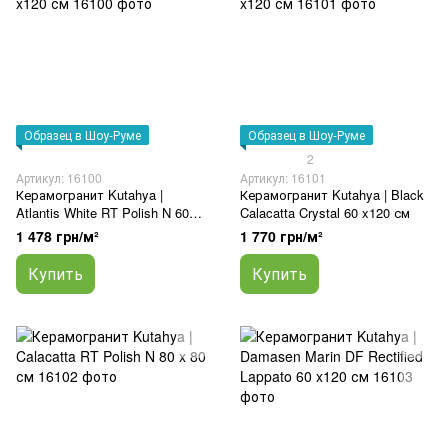
Образец в Шоу-Руме
Образец в Шоу-Руме
2
Артикул: 16100
Артикул: 16101
Керамогранит Kutahya |
Керамогранит Kutahya | Black
Atlantis White RT Polish N 60
Calacatta Crystal 60 x120 см
x120 см
1 478 грн/м²
1 770 грн/м²
Купить
Купить