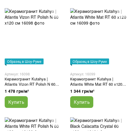
Образец в Шоу-Руме
Образец в Шоу-Руме
Артикул: 16098
Артикул: 16099
Керамогранит Kutahya |
Керамогранит Kutahya |
Atlantis Vizon RT Polish N 60
Atlantis White Mat RT 60 x120
x120 см
см
1 478 грн/м²
1 344 грн/м²
Купить
Купить