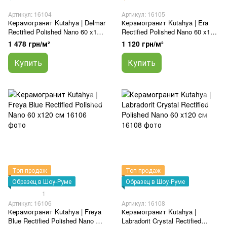
Артикул: 16104
Артикул: 16105
Керамогранит Kutahya | Delmar
Керамогранит Kutahya | Era
Rectified Polished Nano 60 x120
Rectified Polished Nano 60 x120
см
см
1 478 грн/м²
1 120 грн/м²
Купить
Купить
Топ продаж
Топ продаж
Образец в Шоу-Руме
Образец в Шоу-Руме
1
Артикул: 16106
Артикул: 16108
Керамогранит Kutahya | Freya
Керамогранит Kutahya |
Blue Rectified Polished Nano 60
Labradorit Crystal Rectified