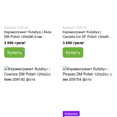
Артикул: 208190
Артикул: 208191
Керамогранит Kutahya | Asos
Керамогранит Kutahya |
DM Polish 120х280 6 мм
Camelia Ice DF Polish 120х280
6мм
3 696 грн/м²
3 696 грн/м²
Купить
Купить
Новинка