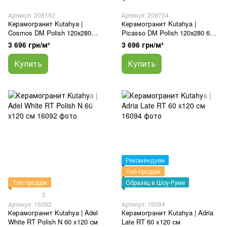
Артикул: 208192
Артикул: 209704
Керамогранит Kutahya |
Керамогранит Kutahya |
Cosmos DM Polish 120х280
Picasso DM Polish 120х280 6
6мм
мм
3 696 грн/м²
3 696 грн/м²
Купить
Купить
Рекомендуем
Топ продаж
Топ продаж
Образец в Шоу-Руме
2
Артикул: 16092
Артикул: 16094
Керамогранит Kutahya | Adel
Керамогранит Kutahya | Adria
White RT Polish N 60 x120 см
Late RT 60 x120 см