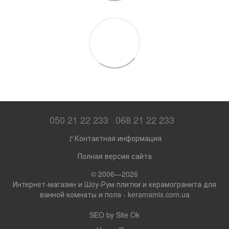
050 21 22 233
068 21 22 233
🚩Контактная информация
Полная версия сайта
© 2006—2026
Интернет-магазин и Шоу-Рум плитки и керамогранита для
ванной комнаты и пола - keramamix.com.ua
SEO by
Site Ok