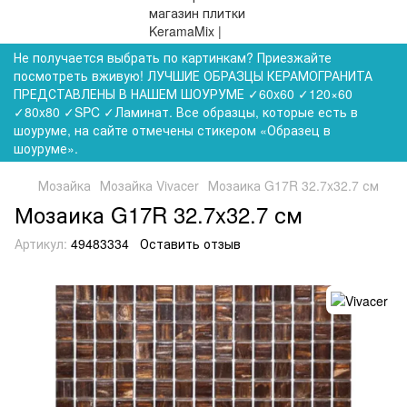
Не получается выбрать по картинкам? Приезжайте
посмотреть вживую! ЛУЧШИЕ ОБРАЗЦЫ КЕРАМОГРАНИТА
ПРЕДСТАВЛЕНЫ В НАШЕМ ШОУРУМЕ ✓60x60 ✓120×60
✓80x80 ✓SPC ✓Ламинат. Все образцы, которые есть в
шоуруме, на сайте отмечены стикером «Образец в
шоуруме».
Мозайка
Мозайка Vivacer
Мозаика G17R 32.7x32.7 см
Мозаика G17R 32.7x32.7 см
Артикул:
49483334
Оставить отзыв