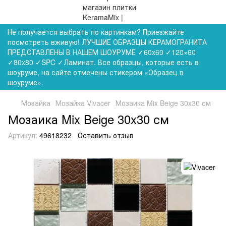
Не получается выбрать по картинкам? Приезжайте
посмотреть вживую! ЛУЧШИЕ ОБРАЗЦЫ КЕРАМОГРАНИТА
ПРЕДСТАВЛЕНЫ В НАШЕМ ШОУРУМЕ ✓60x60 ✓120×60
✓80x80 ✓SPC ✓Ламинат. Все образцы, которые есть в
шоуруме, на сайте отмечены стикером «Образец в
шоуруме».
Мозайка
Мозайка Vivacer
Мозаика Mix Beige 30x30 см
Мозаика Mix Beige 30x30 см
Артикул:
49618232
Оставить отзыв