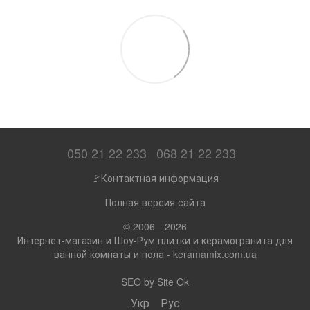
050 21 22 233
068 21 22 233
🚩Контактная информация
Полная версия сайта
© 2006—2026
Интернет-магазин и Шоу-Рум плитки и керамогранита для
ванной комнаты и пола - keramamix.com.ua
SEO by
Site Ok
Укр
Рус