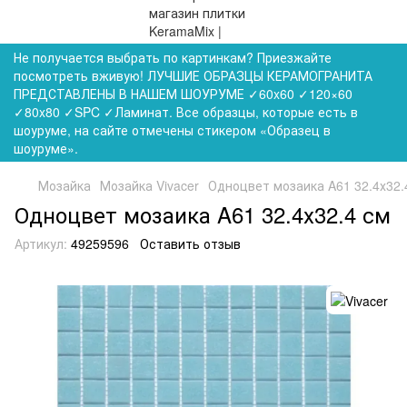
Не получается выбрать по картинкам? Приезжайте
посмотреть вживую! ЛУЧШИЕ ОБРАЗЦЫ КЕРАМОГРАНИТА
ПРЕДСТАВЛЕНЫ В НАШЕМ ШОУРУМЕ ✓60x60 ✓120×60
✓80x80 ✓SPC ✓Ламинат. Все образцы, которые есть в
шоуруме, на сайте отмечены стикером «Образец в
шоуруме».
Мозайка
Мозайка Vivacer
Одноцвет мозаика A61 32.4х32.
Одноцвет мозаика A61 32.4х32.4 см
Артикул:
49259596
Оставить отзыв