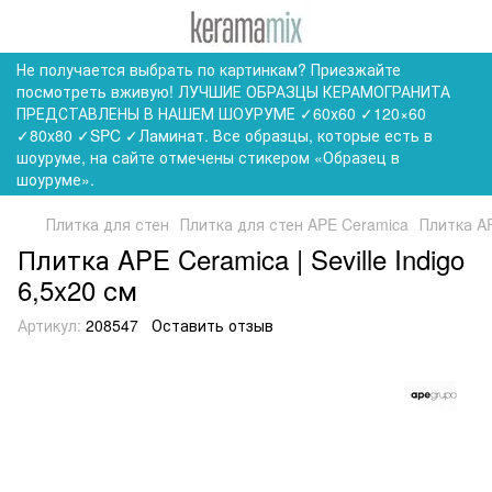
Не получается выбрать по картинкам? Приезжайте
посмотреть вживую! ЛУЧШИЕ ОБРАЗЦЫ КЕРАМОГРАНИТА
ПРЕДСТАВЛЕНЫ В НАШЕМ ШОУРУМЕ ✓60x60 ✓120×60
✓80x80 ✓SPC ✓Ламинат. Все образцы, которые есть в
шоуруме, на сайте отмечены стикером «Образец в
шоуруме».
Плитка для стен
Плитка для стен APE Ceramica
Плитка AP
Плитка APE Ceramica | Seville Indigo
6,5x20 см
Артикул:
208547
Оставить отзыв