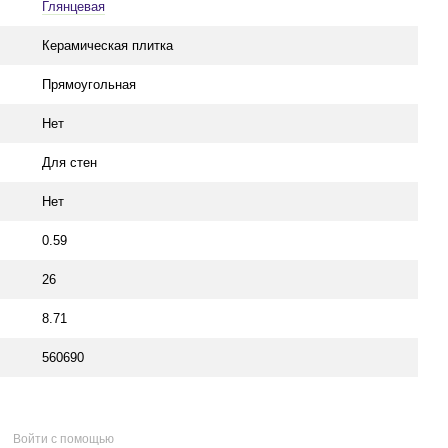
Глянцевая
Керамическая плитка
Прямоугольная
Нет
Для стен
Нет
0.59
26
8.71
560690
Войти с помощью