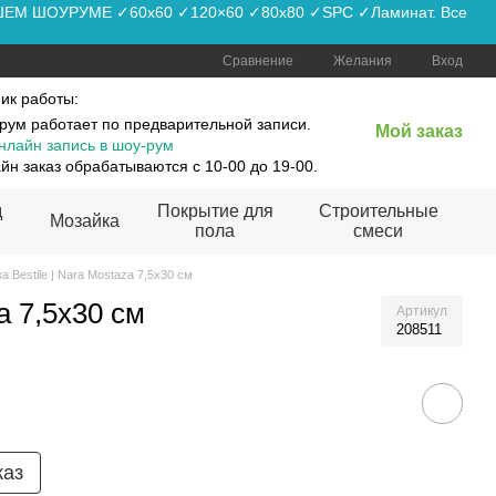
АШЕМ ШОУРУМЕ ✓60x60 ✓120×60 ✓80x80 ✓SPC ✓Ламинат. Все
Сравнение
Желания
Вход
ик работы:
рум работает по предварительной записи.
Мой заказ
нлайн запись в шоу-рум
йн заказ обрабатываются с 10-00 до 19-00.
д
Покрытие для
Строительные
Мозайка
пола
смеси
а Bestile | Nara Mostaza 7,5x30 см
a 7,5x30 см
Артикул
208511
каз