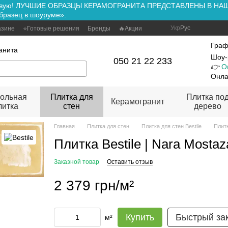
ть вживую! ЛУЧШИЕ ОБРАЗЦЫ КЕРАМОГРАНИТА ПРЕДСТАВЛЕНЫ В Н
бразец в шоуруме».
Укр
Рус
азине
⭐Готовые решения
Бренды
🔥Акции
Граф
анита
Шоу-
050 21 22 233
👉
О
Онла
ольная
Плитка для
Плитка по
Керамогранит
литка
стен
дерево
Главная
Плитка для стен
Плитка для стен Bestile
Плитк
Плитка Bestile | Nara Mostaz
Заказной товар
Оставить отзыв
2 379 грн/м²
Купить
Быстрый за
м²