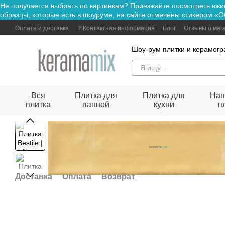
Не получается выбрать по картинкам? Приезжайте посмотре
Перейти к основному контенту
образцы, которые есть в шоуруме, на сайте отмечены стикером «О
Оплата и доставка
🚩Контактная информация
Блог
Отзывы о маг
Шоу-рум плитки и керамогр
Вся
Плитка для
Плитка для
Нап
плитка
ванной
кухни
п
Доставка
Оплата
Возврат