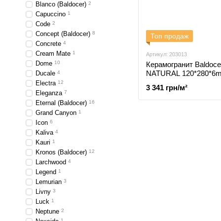
Blanco (Baldocer)
2
Capuccino
1
Code
2
Concept (Baldocer)
8
Топ продаж
Concrete
4
Cream Mate
1
Артикул: 203013
Dome
10
Керамогранит Baldoc
NATURAL 120*280*6
Ducale
4
Electra
12
3 341 грн/м²
Eleganza
7
Eternal (Baldocer)
16
Grand Canyon
1
Icon
6
Kaliva
4
Kauri
1
Kronos (Baldocer)
12
Larchwood
4
Legend
1
Lemurian
3
Livny
3
Luck
1
Neptune
2
1