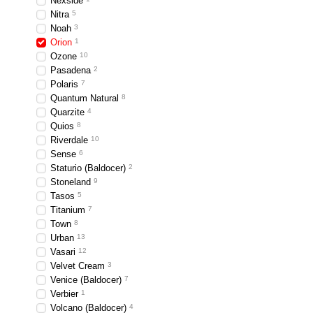
Nexside
Nitra
5
Noah
3
Orion
1
Ozone
10
Pasadena
2
Polaris
7
Quantum Natural
8
Quarzite
4
Quios
8
Riverdale
10
Sense
6
Staturio (Baldocer)
2
Stoneland
9
Tasos
5
Titanium
7
Town
8
Urban
13
Vasari
12
Velvet Cream
3
Venice (Baldocer)
7
Verbier
1
Volcano (Baldocer)
4