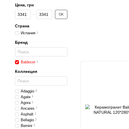
Цена, грн
От Цена, грн
До Цена, грн
OK
Страна
Испания
1
Бренд
Baldocer
1
Коллекция
Adaggio
9
Agate
3
Agora
1
Ancares
7
Asphalt
2
Bellagio
2
Bernini
3