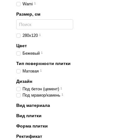
Wami
1
Размер, см
280x120
1
Цвет
Бежевый
1
Тип поверхности плитки
Матовая
1
Дизайн
Под бетон (цемент)
1
Под мрамор/камень
1
Вид материала
Вид плитки
Форма плитки
Ректификат