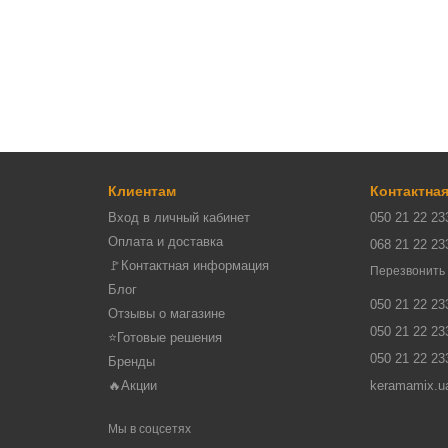
Клиентам
Контактна
Вход в личный кабинет
050 21 22 23
Оплата и доставка
068 21 22 23
🚩Контактная информация
Перезвонить
Блог
050 21 22 23
Отзывы о магазине
050 21 22 23
⭐Готовые решения
050 21 22 23
Бренды
🔥Акции
keramamix.u
Мы в соцсетях