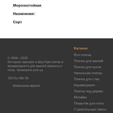
Морозостойкая
Назначение:
Сорт
Каталог
Вся плитка
© 2006—2026
Плитка для ванной
Интернет-магазин и Шоу-Рум плитки и
керамогранита для ванной комнаты и
Плитка для кухни
пола - keramamix.com.ua
Напольная плитка
SEO by
Site Ok
Плитка для стен
Керамогранит
Мобильная версия
Плитка под дерево
Мозайка
Покрытие для пола
Строительные смеси