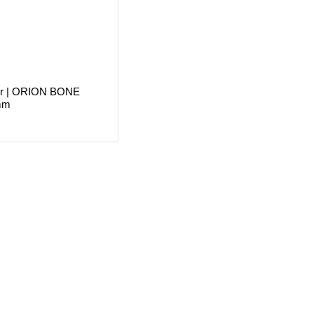
er | ORION BONE
mm