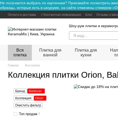
Не получается выбрать по картинкам? Приезжайте посмотре
Перейти к основному контенту
образцы, которые есть в шоуруме, на сайте отмечены стикером «О
Оплата и доставка
🚩Контактная информация
Блог
Отзывы о маг
Шоу-рум плитки и керамогр
Вся
Плитка для
Плитка для
Нап
плитка
ванной
кухни
п
Главная
Вся плитка
Коллекция плитки Orion, Ba
Бренд:
Baldocer
Коллекция:
Orion
Очистить фильтр
Топ продаж
1