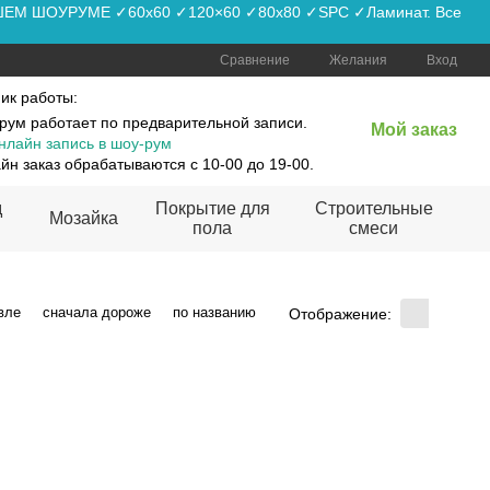
АШЕМ ШОУРУМЕ ✓60x60 ✓120×60 ✓80x80 ✓SPC ✓Ламинат. Все
Сравнение
Желания
Вход
ик работы:
рум работает по предварительной записи.
Мой заказ
нлайн запись в шоу-рум
йн заказ обрабатываются с 10-00 до 19-00.
д
Покрытие для
Строительные
Мозайка
пола
смеси
вле
сначала дороже
по названию
Отображение: