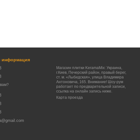
я информация
3
Магазин плитки KeramaMix: Украина,
г.Киев, Печерский район, правый берег,
3
ст. м. «Лыбидская», улица Владимира
Антоновича, 165. Внимание! Шоу-рум
 вам?
работает по предварительной записи,
ссылка на онлайн запись ниже.
3
Карта проезда
3
3
a@gmail.com