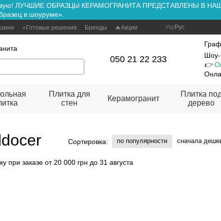
ть вживую! ЛУЧШИЕ ОБРАЗЦЫ КЕРАМОГРАНИТА ПРЕДСТАВЛЕНЫ В Н
бразец в шоуруме».
Укр
Рус
азине
⭐Готовые решения
Бренды
🔥Акции
Граф
анита
Шоу-
050 21 22 233
👉
О
Онла
ольная
Плитка для
Плитка по
Керамогранит
литка
стен
дерево
ldocer
по популярности
сначала деше
Сортировка: