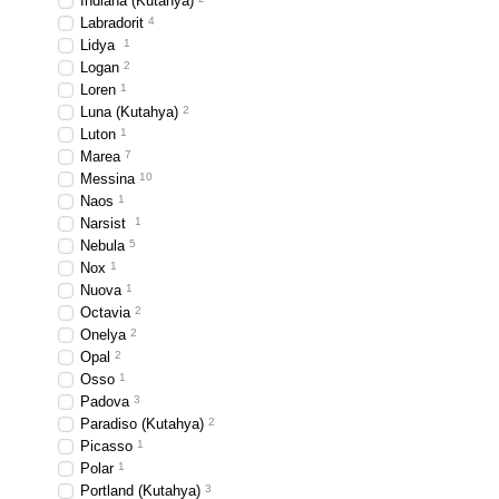
Indiana (Kutahya)
Labradorit
4
Lidya
1
Logan
2
Loren
1
Luna (Kutahya)
2
Luton
1
Marea
7
Messina
10
Naos
1
Narsist
1
Nebula
5
Nox
1
Nuova
1
Octavia
2
Onelya
2
Opal
2
Osso
1
Padova
3
Paradiso (Kutahya)
2
Picasso
1
Polar
1
Portland (Kutahya)
3