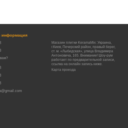
я информация
3
Магазин плитки KeramaMix: Украина,
г.Киев, Печерский район, правый берег,
3
ст. м. «Лыбидская», улица Владимира
Антоновича, 165. Внимание! Шоу-рум
 вам?
работает по предварительной записи,
ссылка на онлайн запись ниже.
3
Карта проезда
3
3
a@gmail.com