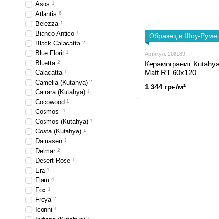
Asos
1
Atlantis
6
Belezza
1
Bianco Antico
1
Образец в Шоу-Руме
Black Calacatta
2
Blue Florit
1
Артикул: 208189
Bluetta
2
Керамогранит Kutahya 
Matt RT 60x120
Calacatta
1
Camelia (Kutahya)
2
1 344 грн/м²
Carrara (Kutahya)
1
Cocowood
1
Cosmos
1
Cosmos (Kutahya)
1
Costa (Kutahya)
1
Damasen
1
Delmar
2
Desert Rose
1
Era
1
Flam
4
Fox
1
Freya
2
Iconni
1
2