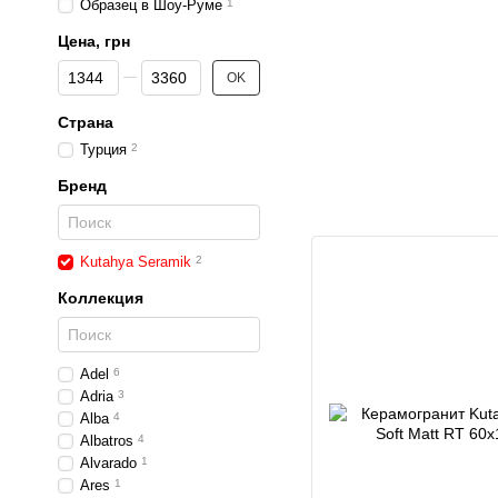
Образец в Шоу-Руме
1
Цена, грн
От Цена, грн
До Цена, грн
OK
Страна
Турция
2
Бренд
Kutahya Seramik
2
Коллекция
Adel
6
Adria
3
Alba
4
Albatros
4
Alvarado
1
Ares
1