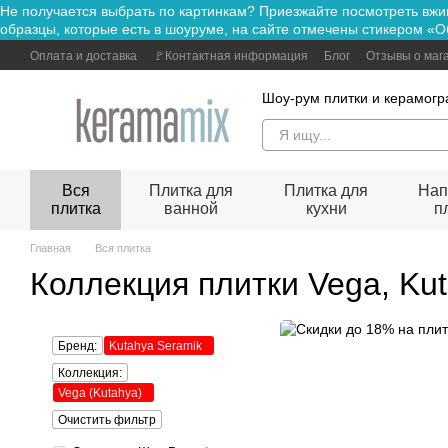
Не получается выбрать по картинкам? Приезжайте посмотре
Перейти к основному контенту
образцы, которые есть в шоуруме, на сайте отмечены стикером «О
Оплата и доставка
🚩Контактная информация
Блог
Отзывы о маг
Шоу-рум плитки и керамогр
Вся
Плитка для
Плитка для
Нап
плитка
ванной
кухни
п
Главная
Вся плитка
Коллекция плитки Vega, Ku
Бренд:
Kutahya Seramik
Коллекция:
Vega (Kutahya)
Очистить фильтр