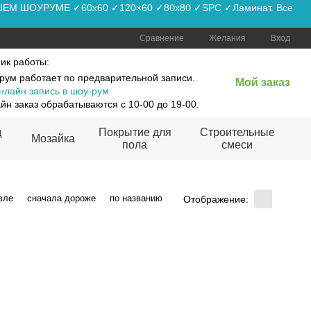
АШЕМ ШОУРУМЕ ✓60x60 ✓120×60 ✓80x80 ✓SPC ✓Ламинат. Все
Сравнение
Желания
Вход
ик работы:
рум работает по предварительной записи.
Мой заказ
нлайн запись в шоу-рум
йн заказ обрабатываются с 10-00 до 19-00.
д
Покрытие для
Строительные
Мозайка
пола
смеси
вле
сначала дороже
по названию
Отображение: