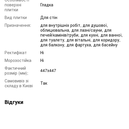
поверхні
Гладка
плитки
Вид плитки
Для стін
Призначення:
для внутрішніх робіт, для душової,
облицювальна, для лазні/сауни, для
печей/камінів/груби, для кухні, для ванної,
для туалету, для вітальні, для коридору,
для балкону, для фартуха, для басейну
Ректифікат
Ні
Морозостійка
Ні
Фактичний
447x447
розмір (мм);
Самовивіз зі
Так
складу в Києві
Відгуки