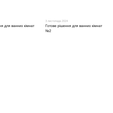
3 листопада 2024
ня для ванних кімнат
Готове рішення для ванних кімнат
№2