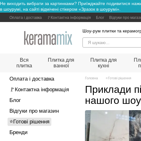
Не виходить вибрати за картинками? Приїжджайте подивитися н
Перейти до основного контенту
в шоурумі, на сайті відмічені стікером «Зразок в шоурумі».
Оплата і доставка
🚩Контактна інформація
Блог
Відгуки про мага
Шоу-рум плитки та керамогр
Вся
Плитка для
Плитка для
Пл
плитка
ванної
кухні
п
Оплата і доставка
Головна
⭐Готові рішення
Приклади пі
🚩Контактна інформація
нашого шоу
Блог
Відгуки про магазин
⭐Готові рішення
Бренди