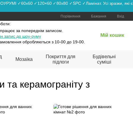
РУМІ ✓60x60 ✓120×60 ✓80x80 ✓SPC ✓Ламінат. Усі зразки, які є
Порівняння
Бажання
Вхід
оботи:
 працює
за попереднім записом.
Мій кошик
н запис до шоу-руму
амовлення обробляються з 10-00 до 19-00.
д
Покриття для
Будівельні
Мозаїка
підлоги
суміші
и та керамограніту з