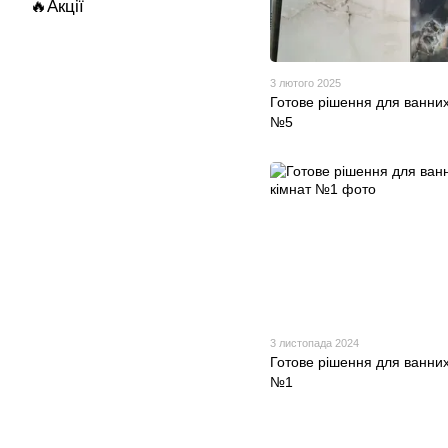
🔥Акції
3 лютого 2025
Готове рішення для ванних
№5
3 листопада 2024
Готове рішення для ванних
№1