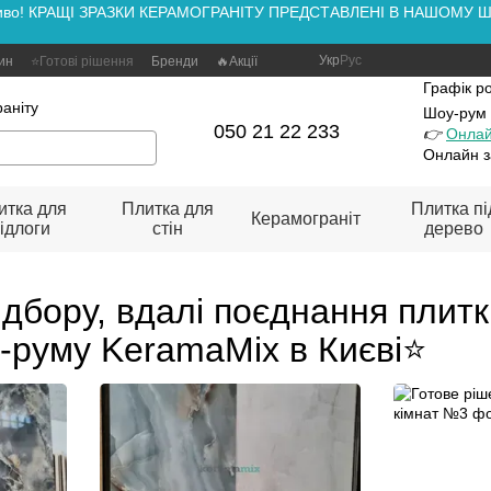
аживо! КРАЩІ ЗРАЗКИ КЕРАМОГРАНІТУ ПРЕДСТАВЛЕНІ В НАШОМУ ШОУ
Укр
Рус
зин
⭐Готові рішення
Бренди
🔥Акції
Графік р
аніту
Шоу-рум
050 21 22 233
👉
Онлай
Онлайн з
итка для
Плитка для
Плитка пі
Керамограніт
ідлоги
стін
дерево
дбору, вдалі поєднання плитк
-руму KeramaMix в Києві⭐