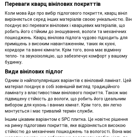
Переваги кварц вінілових покриттів
Коли мова йде про вибір підлогового покриття, кварц вініл
вирізняється серед інших матеріалів своєю унікальністю. Він
поєднує всі переваги вінілових і кварцевих матеріалів, що
робить його стійким до зношування, вологи та механічних
пошкоджень. Кварц вінілова підлога чудово підходить для
приміщень з високим навантаженням, таких як кухні,
коридори та ванні кімнати. Крім того, вона має відмінну
тепло- та звукоізоляцію, що забезпечує комфорт у вашому
будинку.
Види вінілових підлог
Одним із найпопулярніших варіантів є вініловий ламінат. Цей
матеріал поєднує в собі зовнішній вигляд традиційного
ламінату з властивостями вінілового покриття. Також має
підвищену стійкість до вологи, що робить його ідеальним
вибором для кухонь і ванних кімнат. Крім того, він легко
монтується і має тривалий термін служби.
Іншим цікавим варіантом є SPC плитка. Це новітнє рішення
на ринку підлогових покриттів, яке відрізняється високою
стійкістю до механічних пошкоджень та вологості. Вона має