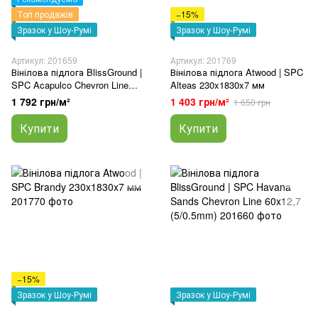
Топ продажів
−15%
Зразок у Шоу-Румі
Зразок у Шоу-Румі
Артикул: 201659
Артикул: 201769
Вінілова підлога BlissGround |
Вінілова підлога Atwood | SPC
SPC Acapulco Chevron Line
Alteas 230x1830x7 мм
60x12,7 (5/0.5mm)
1 792 грн/м²
1 403 грн/м²
1 650 грн
Купити
Купити
−15%
Зразок у Шоу-Румі
Зразок у Шоу-Румі