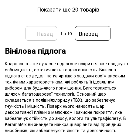
Показати ще 20 товарів
Назад
Вперед
1
з 10
Вінілова підлога
Кварц вініл – це сучасне підлогове покриття, яке поєднує в
собі міцність, естетичність та довговічність. Вінілова
підлога стає дедалі популярнішою завдяки своїм високим
технічним характеристикам, які роблять її ідеальним
вибором для будь-якого приміщення. Виготовляється
шляхом багатошарової технології. Основний шар
складається з полівінілхлориду (ПВХ), що забезпечує
гнучкість і міцність. Поверх нього наносять шар
декоративної плівки з малюнком і захисне покриття, яке
забезпечує стійкість до зносу, вологи та ультрафіолету. В
KeramaMix ви знайдете найкращі варіанти від провідних
виробників, які забезпечують якість та довговічності.