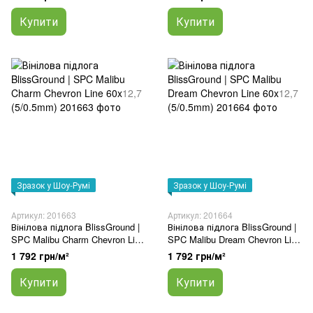
Купити
Купити
Зразок у Шоу-Румі
Зразок у Шоу-Румі
Артикул: 201663
Артикул: 201664
Вінілова підлога BlissGround |
Вінілова підлога BlissGround |
SPC Malibu Charm Chevron Line
SPC Malibu Dream Chevron Line
60x12,7 (5/0.5mm)
60x12,7 (5/0.5mm)
1 792 грн/м²
1 792 грн/м²
Купити
Купити