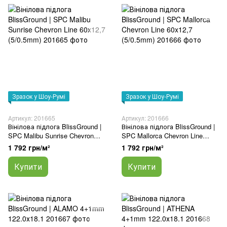
Зразок у Шоу-Румі
Зразок у Шоу-Румі
Артикул: 201665
Артикул: 201666
Вінілова підлога BlissGround |
Вінілова підлога BlissGround |
SPC Malibu Sunrise Chevron
SPC Mallorca Chevron Line
Line 60x12,7 (5/0.5mm)
60x12,7 (5/0.5mm)
1 792 грн/м²
1 792 грн/м²
Купити
Купити