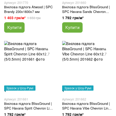
Артикул: 201770
Артикул: 201660
Вінілова підлога Atwood | SPC
Вінілова підлога BlissGround |
Brandy 230x1830x7 мм
SPC Havana Sands Chevron
Line 60x12,7 (5/0.5mm)
1 403 грн/м²
1 792 грн/м²
1 650 грн
Купити
Купити
Зразок у Шоу-Румі
Зразок у Шоу-Румі
Артикул: 201661
Артикул: 201662
Вінілова підлога BlissGround |
Вінілова підлога BlissGround |
SPC Havana Spirit Chevron Line
SPC Havana Vibe Chevron Line
60x12,7 (5/0.5mm)
60x12,7 (5/0.5mm)
1 792 грн/м²
1 792 грн/м²