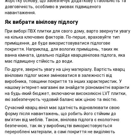
жорстку основу, що забезпечує додаткову стабільність та
довговічність, особливо в умовах підвищеного
навантаження.
Як вибрати вінілову підлогу
При виборі ПВХ плитки для свого дому, варто звернути увагу
на кілька ключових факторів. По-перше, враховуйте тип
приміщення, де буде використовуватися підлогове
покриття. Наприклад, для вологих приміщень, таких як
ванна кімната, ідеально підійде кварцвінілова підлога, яка
має підвищену стійкість до води.
По-друге, зверніть увагу на ціну матеріалу. Вартість кварц
вінілових підлог може змінюватися в залежності від
виробника, товщини покриття та інших характеристик. У
нашому інтернет-магазині ви знайдете різноманітні варіанти
на будь-який бюджет, включаючи високоякісні LVT плитки,
які забезпечують чудовий баланс між ціною та якістю.
Сучасний кварц-вініл має здатність відновлювати свою
форму після навантажень, що робить його стійким до
вм’ятин від меблів. Також, вінілова підлога є екологічно
безпечною, так як у виробництві використовуються
перероблені матеріали, а самі покриття не виділяють