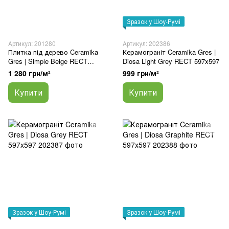
Зразок у Шоу-Румі
Артикул: 201280
Артикул: 202386
Плитка під дерево Ceramika
Керамограніт Ceramika Gres |
Gres | Simple Beige RECT
Diosa Light Grey RECT 597x597
193x1202
1 280 грн/м²
999 грн/м²
Купити
Купити
Зразок у Шоу-Румі
Зразок у Шоу-Румі