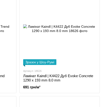
Зразок у Шоу-Румі
Артикул: 18626
end
Ламінат Kaindl | K4422 Дуб Evoke Concrete
1290 x 193 mm 8.0 mm
691 грн/м²