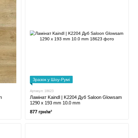
Зразок у Шоу-Румі
Артикул: 18623
n
Ламінат Kaindl | K2204 Дуб Saloon Glowsam
1290 x 193 mm 10.0 mm
877 грн/м²