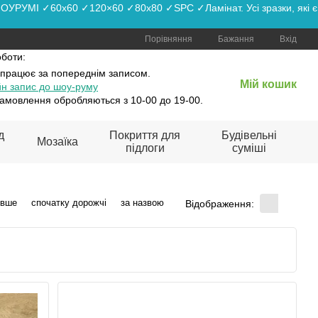
РУМІ ✓60x60 ✓120×60 ✓80x80 ✓SPC ✓Ламінат. Усі зразки, які є
Порівняння
Бажання
Вхід
оботи:
 працює
за попереднім записом.
Мій кошик
н запис до шоу-руму
амовлення обробляються з 10-00 до 19-00.
д
Покриття для
Будівельні
Мозаїка
підлоги
суміші
евше
спочатку дорожчі
за назвою
Відображення: