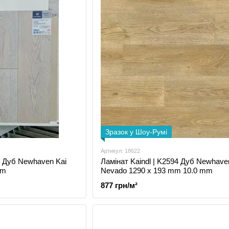
Зразок у Шоу-Румі
Артикул: 18622
3 Дуб Newhaven Kai
Ламінат Kaindl | K2594 Дуб Newhave
mm
Nevado 1290 x 193 mm 10.0 mm
877 грн/м²