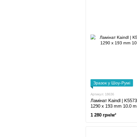
Зразок у Шоу-Румі
Артикул: 18636
Ламінат Kaindl | K557
1290 x 193 mm 10.0 
1 280 грн/м²