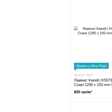
Зразок у Шоу-Румі
Артикул: 18627
Ламінат Kaindl | K557
Coast 1290 x 193 mm
820 грн/м²