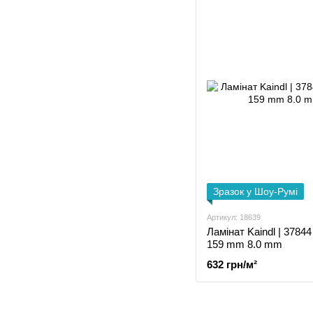
Зразок у Шоу-Румі
Артикул: 18639
Ламінат Kaindl | 3784
159 mm 8.0 mm
632 грн/м²