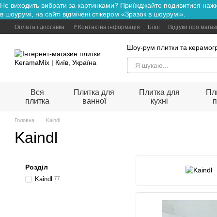
Не виходить вибрати за картинками? Приїжджайте подивитися н
Перейти до основного контенту
в шоурумі, на сайті відмічені стікером «Зразок в шоурумі».
Оплата і доставка
🚩Контактна інформація
Блог
Відгуки про мага
Шоу-рум плитки та керамогр
Вся
Плитка для
Плитка для
Пл
плитка
ванної
кухні
п
Головна
Kaindl
Kaindl
Розділ
Kaindl
77