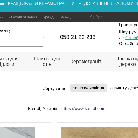
аживо! КРАЩІ ЗРАЗКИ КЕРАМОГРАНІТУ ПРЕДСТАВЛЕНІ В НАШОМУ ШОУ
Укр
Рус
зин
⭐Готові рішення
Бренди
🔥Акції
Графік р
аніту
Шоу-рум
050 21 22 233
👉
Онлай
Онлайн з
итка для
Плитка для
Плитка пі
Керамограніт
ідлоги
стін
дерево
за популярністю
спочатку деш
Сортування:
Kaindl, Австрія -
https://www.kaindl.com