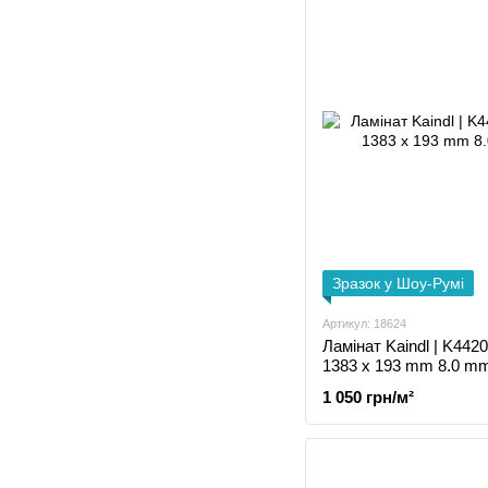
Зразок у Шоу-Румі
Артикул: 18624
Ламінат Kaindl | K442
1383 x 193 mm 8.0 m
1 050 грн/м²