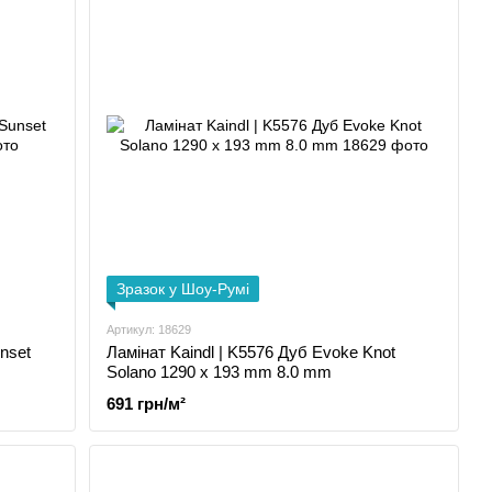
Зразок у Шоу-Румі
Артикул: 18629
nset
Ламінат Kaindl | K5576 Дуб Evoke Knot
Solano 1290 x 193 mm 8.0 mm
691 грн/м²