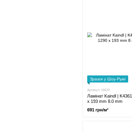
Зразок у Шоу-Румі
Артикул: 18633
Ламінат Kaindl | K436
x 193 mm 8.0 mm
691 грн/м²