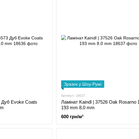
Зразок у Шоу-Румі
Артикул: 18637
3 Дуб Evoke Coats
Ламінат Kaindl | 37526 Oak Rosarno 
mm
193 mm 8.0 mm
600 грн/м²