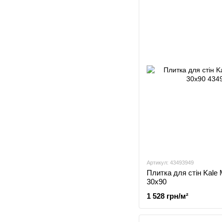
Артикул: 43493949
Плитка для стін Kale
30x90
1 528 грн/м²