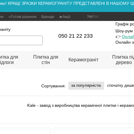
аживо! КРАЩІ ЗРАЗКИ КЕРАМОГРАНІТУ ПРЕДСТАВЛЕНІ В НАШОМУ ШОУ
Укр
Рус
зин
⭐Готові рішення
Бренди
🔥Акції
Графік р
аніту
Шоу-рум
050 21 22 233
👉
Онлай
Онлайн з
итка для
Плитка для
Плитка пі
Керамограніт
ідлоги
стін
дерево
за популярністю
спочатку деш
Сортування:
Kale - завод з виробництва керамічної плитки і керамог