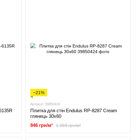
−21%
Артикул: 39850424
-6135R
Плитка для стін Endulus RP-8287 Cream
глянець 30x60
846 грн/м²
1 069 грн/м²