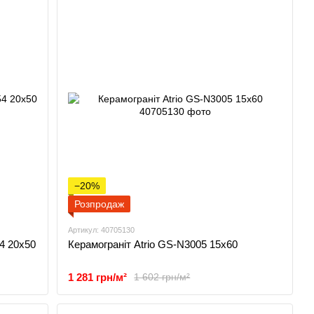
−20%
Розпродаж
Артикул: 40705130
4 20x50
Керамограніт Atrio GS-N3005 15х60
1 281 грн/м²
1 602 грн/м²