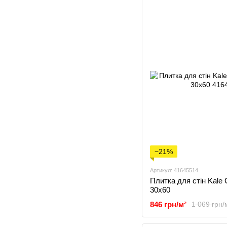
−21%
Артикул: 41645514
Плитка для стін Kale
30x60
846 грн/м²
1 069 грн/