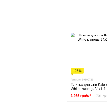
−26%
Артикул: 39800729
Плитка для стін Kale 
White глянець 34x111
1 265 грн/м²
1 701 гр