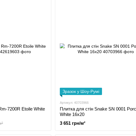
Зразок у Шоу-Румі
Артикул: 40703966
Rm-7200R Etoile White
Плитка для стін Snake SN 0001 Porc
White 16x20
3 651 грн/м²
м²