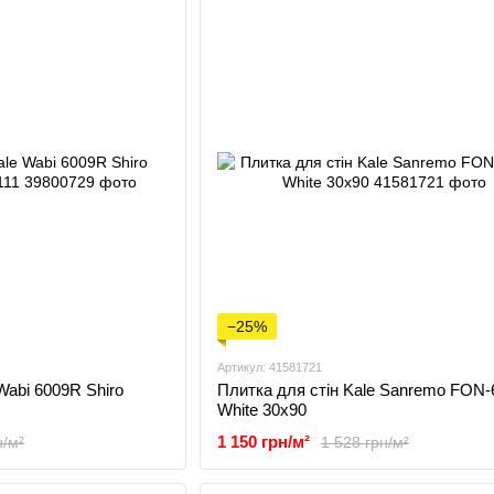
−25%
Артикул: 41581721
Wabi 6009R Shiro
Плитка для стін Kale Sanremo FON
White 30x90
1 150 грн/м²
н/м²
1 528 грн/м²