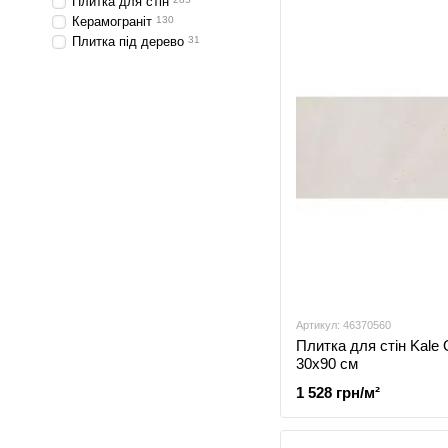
Плитка для стін
Керамограніт
130
Плитка під дерево
31
Артикул: 46370560
Плитка для стін Kale
30x90 см
1 528 грн/м²