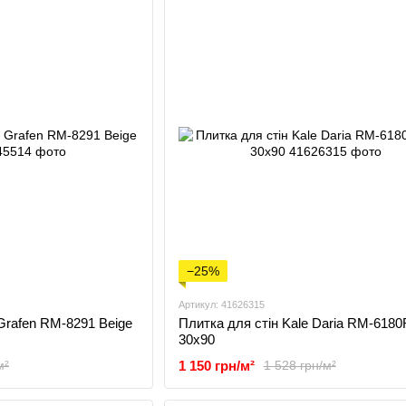
−25%
Артикул: 41626315
 Grafen RM-8291 Beige
Плитка для стін Kale Daria RM-618
30x90
1 150 грн/м²
м²
1 528 грн/м²