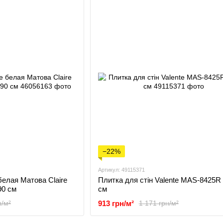
−22%
Артикул: 49115371
белая Матова Claire
Плитка для стін Valente MAS-8425R
90 см
см
913 грн/м²
н/м²
1 171 грн/м²