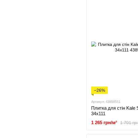
−26%
Артикул: 43858551
Плитка для стін Ka
34x111
1 265 грн/м²
1 701 гр