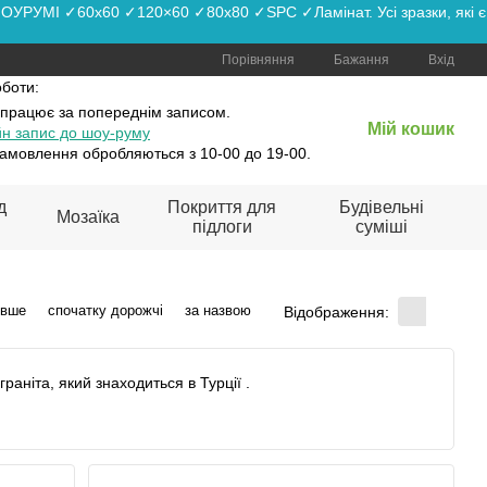
РУМІ ✓60x60 ✓120×60 ✓80x80 ✓SPC ✓Ламінат. Усі зразки, які є
Порівняння
Бажання
Вхід
оботи:
 працює
за попереднім записом.
Мій кошик
н запис до шоу-руму
амовлення обробляються з 10-00 до 19-00.
д
Покриття для
Будівельні
Мозаїка
підлоги
суміші
евше
спочатку дорожчі
за назвою
Відображення:
раніта, який знаходиться в Турції .