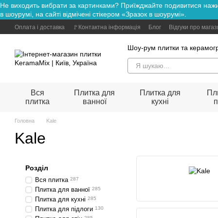
Не виходить вибрати за картинками? Приїжджайте подивитися н
Перейти до основного контенту
в шоурумі, на сайті відмічені стікером «Зразок в шоурумі».
Оплата і доставка
🚩Контактна інформація
Блог
Відгуки про мага
Шоу-рум плитки та керамогр
Вся
Плитка для
Плитка для
Пл
плитка
ванної
кухні
п
Головна
Kale
Kale
Розділ
Вся плитка
287
Плитка для ванної
285
Плитка для кухні
285
Плитка для підлоги
130
285