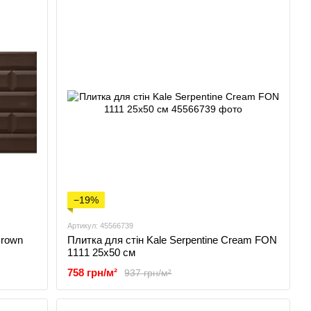
−19%
Артикул: 45566739
Brown
Плитка для стін Kale Serpentine Cream FON
1111 25x50 см
758 грн/м²
937 грн/м²