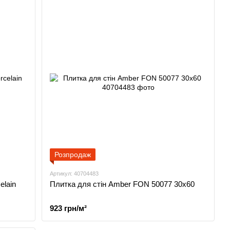
Розпродаж
Артикул: 40704483
elain
Плитка для стін Amber FON 50077 30x60
923 грн/м²