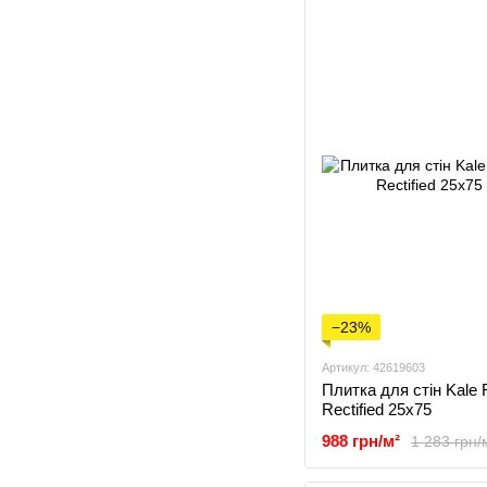
−23%
Артикул: 42619603
Плитка для стін Kale 
Rectified 25x75
988 грн/м²
1 283 грн/