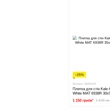
−25%
Артикул: 46056163
Плитка для стін Kale 
White MAT 6938R 30x
1 150 грн/м²
1 528 гр