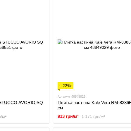
−22%
Артикул: 48849029
le STUCCO AVORIO SQ
Плитка настінна Kale Vera RM-8386
см
913 грн/м²
н/м²
1 171 грн/м²