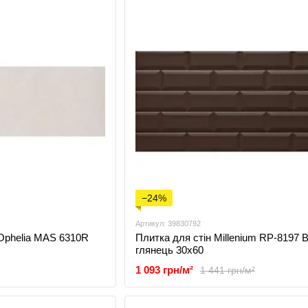
−24%
Артикул: 39830792
 Ophelia MAS 6310R
Плитка для стін Millenium RP-8197 
глянець 30x60
1 093 грн/м²
1 441 грн/м²