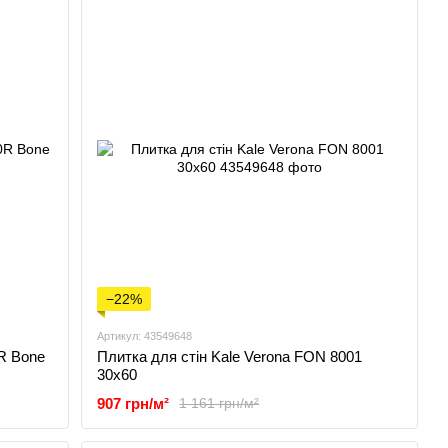
−22%
Артикул: 43549648
0R Bone
Плитка для стін Kale Verona FON 8001
30x60
907 грн/м²
1 161 грн/м²