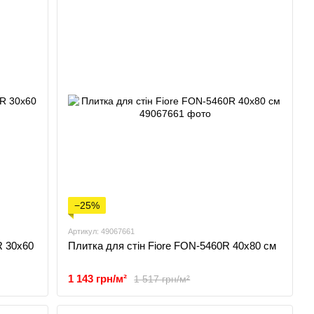
−25%
Артикул: 49067661
R 30x60
Плитка для стін Fiore FON-5460R 40х80 см
1 143 грн/м²
1 517 грн/м²